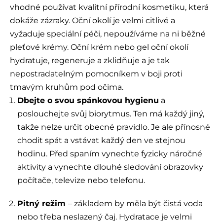
vhodné používat kvalitní přírodní kosmetiku, která
dokáže zázraky. Oční okolí je velmi citlivé a
vyžaduje speciální péči, nepoužíváme na ni běžné
pleťové krémy. Oční krém nebo gel oční okolí
hydratuje, regeneruje a zklidňuje a je tak
nepostradatelným pomocníkem v boji proti
tmavým kruhům pod očima.
Dbejte o svou spánkovou hygienu
a
poslouchejte svůj biorytmus. Ten má každý jiný,
takže nelze určit obecné pravidlo. Je ale přínosné
chodit spát a vstávat každý den ve stejnou
hodinu. Před spaním vynechte fyzicky náročné
aktivity a vynechte dlouhé sledování obrazovky
počítače, televize nebo telefonu.
Pitný režim
– základem by měla být čistá voda
nebo třeba neslazený čaj. Hydratace je velmi