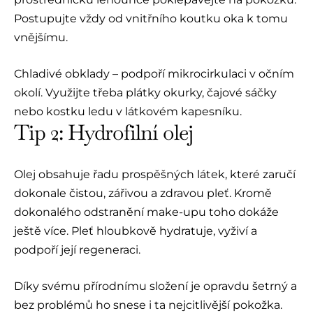
Postupujte vždy od vnitřního koutku oka k tomu
vnějšímu.
Chladivé obklady – podpoří mikrocirkulaci v očním
okolí. Využijte třeba plátky okurky, čajové sáčky
nebo kostku ledu v látkovém kapesníku.
Tip 2: Hydrofilní olej
Olej obsahuje řadu prospěšných látek, které zaručí
dokonale čistou, zářivou a zdravou pleť. Kromě
dokonalého odstranění make-upu toho dokáže
ještě více. Pleť hloubkově hydratuje, vyživí a
podpoří její regeneraci.
Díky svému přírodnímu složení je opravdu šetrný a
bez problémů ho snese i ta nejcitlivější pokožka.