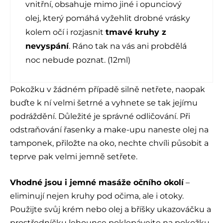
vnitřní, obsahuje mimo jiné i opunciový
olej, který pomáhá vyžehlit drobné vrásky
kolem očí i rozjasnit
tmavé kruhy z
nevyspání
. Ráno tak na vás ani probdělá
noc nebude poznat. (12ml)
Pokožku v žádném případě silně netřete, naopak
buďte k ní velmi šetrné a vyhnete se tak jejímu
podráždění. Důležité je správné odličování. Při
odstraňování řasenky a make-upu naneste olej na
tamponek, přiložte na oko, nechte chvíli působit a
teprve pak velmi jemně setřete.
Vhodné jsou i jemné masáže očního okolí
–
eliminují nejen kruhy pod očima, ale i otoky.
Použijte svůj krém nebo olej a bříšky ukazováčku a
prostředníčku lehounce poklepávejte na pokožku.