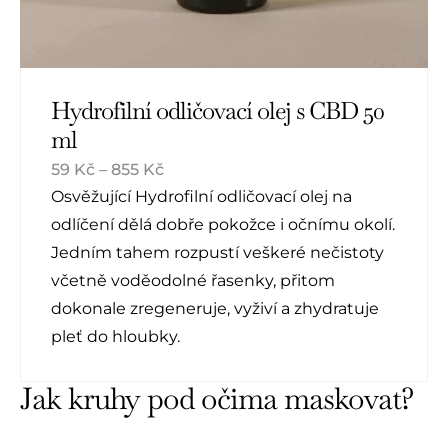
Hydrofilní odličovací olej s CBD 50
ml
59
Kč
–
855
Kč
Osvěžující Hydrofilní odličovací olej na
odlíčení dělá dobře pokožce i očnímu okolí.
Jedním tahem rozpustí veškeré nečistoty
včetně voděodolné řasenky, přitom
dokonale zregeneruje, vyživí a zhydratuje
pleť do hloubky.
Jak kruhy pod očima maskovat?