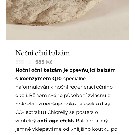
Noční oční balzám
855
Kč
685
Kč
Noční oční balzám je zpevňující balzám
s koenzymem Q10
speciálně
naformulován k noční regeneraci očního
okolí. Během svého působení zvláčňuje
pokožku, zmenšuje oblast vrásek a díky
CO
extraktu Chlorelly se postará o
2
viditelný
anti-age efekt.
Balzám, který
jemně vklepáváme od vnějšího koutku po