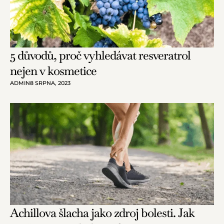
5 důvodů, proč vyhledávat resveratrol
nejen v kosmetice
ADMIN
8 SRPNA, 2023
Achillova šlacha jako zdroj bolesti. Jak