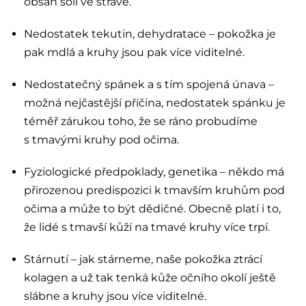
obsah soli ve stravě.
Nedostatek tekutin, dehydratace – pokožka je
pak mdlá a kruhy jsou pak více viditelné.
Nedostatečný spánek a s tím spojená únava –
možná nejčastější příčina, nedostatek spánku je
téměř zárukou toho, že se ráno probudíme
s tmavými kruhy pod očima.
Fyziologické předpoklady, genetika – někdo má
přirozenou predispozici k tmavším kruhům pod
očima a může to být dědičné. Obecně platí i to,
že lidé s tmavší kůží na tmavé kruhy více trpí.
Stárnutí – jak stárneme, naše pokožka ztrácí
kolagen a už tak tenká kůže očního okolí ještě
slábne a kruhy jsou více viditelné.