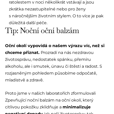
ratolestem v noci několikrát vstávají a jsou
zkrátka nezastupitelné nebo pro ženy
s náročnějším životním stylem. O to více je pak
důležitá další péče.
Tip: Noční oční balzám
Oční okolí vypovídá o našem výrazu víc, než si
chceme přiznat.
Prozradí na nás nezdravou
životosprávu, nedostatek spánku, přemíru
alkoholu, ale i smutek, únavu či štěstí a radost. S
rozjasněným pohledem působíme odpočatě,
mladistvě a zdravě.
Proto jsme v našich laboratořích zformulovali
Zpevňující noční balzám na oční okolí, který
citlivou pokožku zklidňuje a
minimalizuje
negativní dopady
jak naší životosprávy, tak