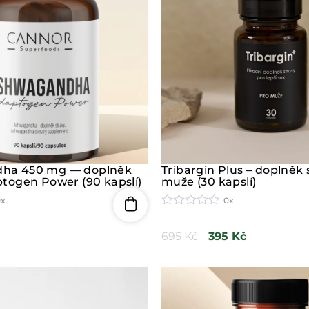
ha 450 mg — doplněk
Tribargin Plus – doplněk 
ptogen Power (90 kapslí)
muže (30 kapslí)
0x
0x
H
o
695
Kč
395
Kč
d
n
o
c
e
n
í