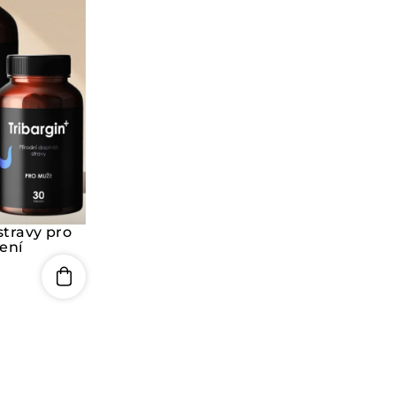
0
z
5
stravy pro
ení