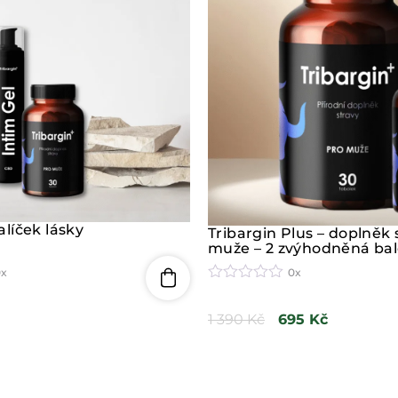
0
z
5
alíček lásky
Tribargin Plus – doplněk 
muže – 2 zvýhodněná bal
0x
0x
H
o
1 390
Kč
695
Kč
d
n
o
c
e
n