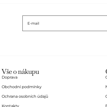
í
0
z
5
Vše o nákupu
Doprava
Obchodní podmínky
Ochrana osobních údajů
Kontakty