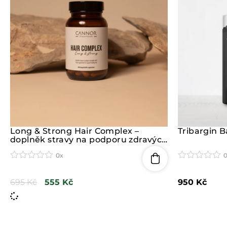
0
0
z
z
5
5
Long & Strong Hair Complex –
Tribargin B
doplněk stravy na podporu zdravých
vlasů (60 tablet)
0x
H
H
o
o
695
Kč
555
Kč
950
Kč
d
d
n
n
o
o
c
c
e
e
n
n