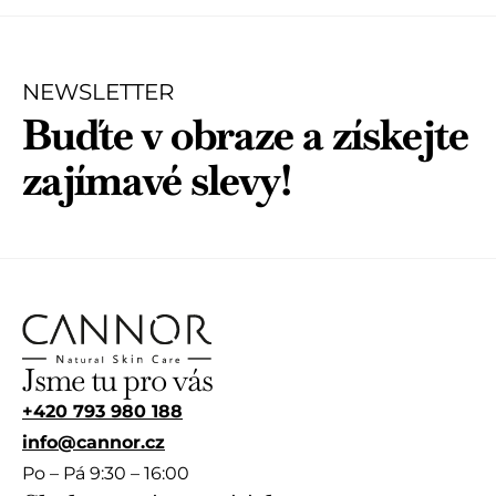
í
í
0
0
z
z
5
5
NEWSLETTER
Buďte v obraze a získejte
zajímavé slevy!
Jsme tu pro vás
+420 793 980 188
info@cannor.cz
Po – Pá 9:30 – 16:00