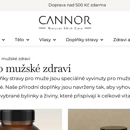
Doprava nad 500 Kč zdarma
Tělo
Vlasy
Doplňky stravy
Zdraví 
o mužské zdraví
o mužské zdraví
ky stravy pro muže jsou speciálně vyvinuty pro mužsk
avé. Naše přírodní doplňky jsou navrženy tak, aby v
ybrané bylinky a živiny, které přispívají k celkové vit