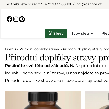
Potřebujete poradit?
+420 793 980 188
/
info@cannor.cz
Slevy
Typy pleti
Pleť
Domů
»
Přírodní doplňky stravy
»
Přírodní doplňky stravy pr
Přírodní doplňky stravy pr
Posilněte své tělo od základů.
Naše přírodní doplň
imunitu nebo sexuální zdraví, u nás najdete to pr
Přírodní doplňky stravy pro muže obsahují pečlivě v