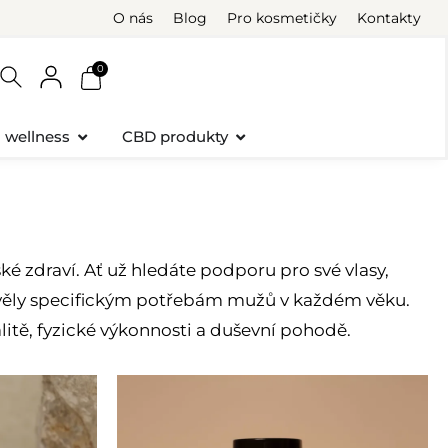
O nás
Blog
Pro kosmetičky
Kontakty
0
a wellness
CBD produkty
é zdraví. Ať už hledáte podporu pro své vlasy,
yhověly specifickým potřebám mužů v každém věku.
alitě, fyzické výkonnosti a duševní pohodě.