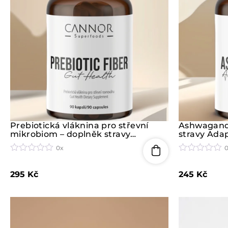
Prebiotická vláknina pro střevní
Ashwagand
mikrobiom – doplněk stravy
stravy Ada
Prebiotic Fiber (90 kapslí)
0x
H
H
o
o
295
Kč
245
Kč
d
d
n
n
o
o
c
c
e
e
n
n
í
í