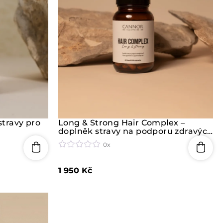
stravy pro
Long & Strong Hair Complex –
doplněk stravy na podporu zdravých
vlasů (kúra na 3 měsíce)
0x
H
o
1 950
Kč
d
n
o
c
e
n
í