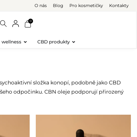
O nás
Blog
Pro kosmetičky
Kontakty
0
a wellness
CBD produkty
psychoaktivní složka konopí, podobně jako CBD
vašeho odpočinku. CBN oleje podporují přirozený