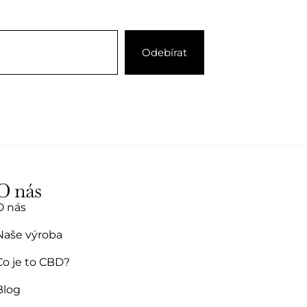
0
z
5
O nás
O nás
Naše výroba
Co je to CBD?
Blog