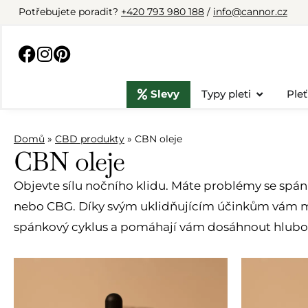
Potřebujete poradit?
+420 793 980 188
/
info@cannor.cz
Slevy
Typy pleti
Pleť
Domů
»
CBD produkty
»
CBN oleje
CBN oleje
Objevte sílu nočního klidu. Máte problémy se spá
nebo CBG. Díky svým uklidňujícím účinkům vám může
spánkový cyklus a pomáhají vám dosáhnout hlubo