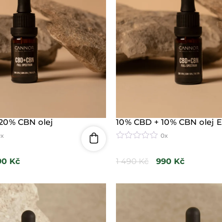
20% CBN olej
10% CBD + 10% CBN olej E
0x
0x
H
o
90
Kč
1 490
Kč
990
Kč
d
n
o
c
e
n
í
0