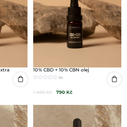
xtra
10% CBD + 10% CBN olej
0x
H
o
1 490
Kč
790
Kč
d
n
o
c
e
n
í
0