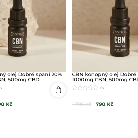
z
5
ý olej Dobré spaní 20%
CBN konopný olej Dobré 
N, 500mg CBD
1000mg CBN, 500mg CB
0x
0x
H
o
90
Kč
1 795
Kč
790
Kč
d
n
o
c
e
n
í