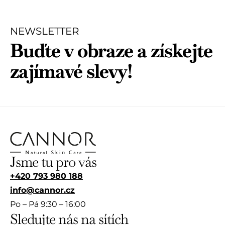
0
0
z
z
5
5
NEWSLETTER
Buďte v obraze a získejte
zajímavé slevy!
Jsme tu pro vás
+420 793 980 188
info@cannor.cz
Po – Pá 9:30 – 16:00
Sledujte nás na sítích