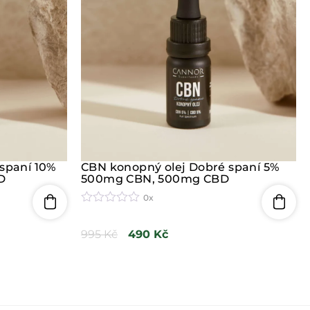
z
5
spaní 10%
CBN konopný olej Dobré spaní 5%
D
500mg CBN, 500mg CBD
0x
H
o
995
Kč
490
Kč
d
n
o
c
e
n
í