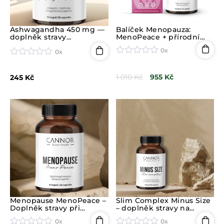
Ashwagandha 450 mg —
Balíček Menopauza:
doplněk stravy
MenoPeace + přírodní
Adaptogen Power (90
náplasti MENOPAUSE na
0x
kapslí)
zmírnění příznaků
0x
menopauzy
H
H
o
o
1 010
Kč
955
Kč
245
Kč
d
d
n
n
o
o
c
c
e
e
n
n
í
í
0
0
z
z
5
5
Menopause MenoPeace –
Slim Complex Minus Size
Doplněk stravy při
– doplněk stravy na
menopauze (60 tablet)
podporu hubnutí (60
0x
0x
kapslí)