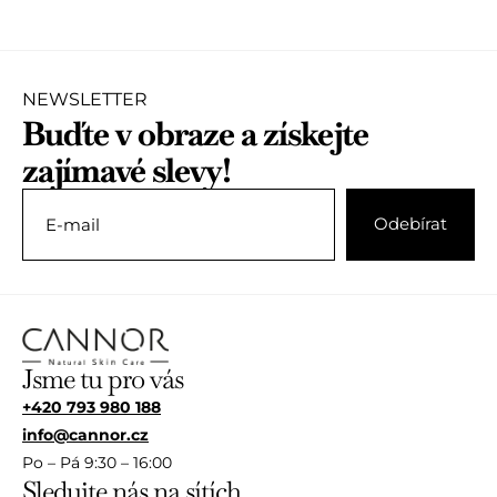
e
e
n
n
í
í
0
0
z
z
5
NEWSLETTER
5
Buďte v obraze a získejte
zajímavé slevy!
Jsme tu pro vás
+420 793 980 188
info@cannor.cz
Po – Pá 9:30 – 16:00
Sledujte nás na sítích