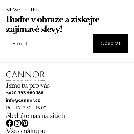
0
z
NEWSLETTER
5
Buďte v obraze a získejte
zajímavé slevy!
Jsme tu pro vás
+420 793 980 188
info@cannor.cz
Po – Pá 9:30 – 16:00
Sledujte nás na sítích
Vše o nákupu