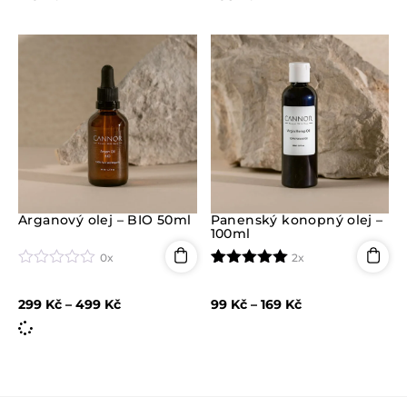
n
n
o
o
c
c
e
e
n
n
í
í
0
0
z
z
5
5
Arganový olej – BIO 50ml
Panenský konopný olej –
100ml
0x
2x
H
Hodnoceno
2
o
5.00
z 5 na
299
Kč
–
499
Kč
99
Kč
–
169
Kč
d
základě
n
hodnocení
o
zákazníků
c
e
n
í