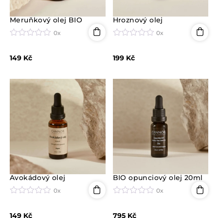
Meruňkový olej BIO
Hroznový olej
0x
0x
H
H
o
o
149
Kč
199
Kč
d
d
n
n
o
o
c
c
e
e
n
n
í
í
0
0
z
z
5
5
Avokádový olej
BIO opunciový olej 20ml
0x
0x
H
H
o
o
149
Kč
795
Kč
d
d