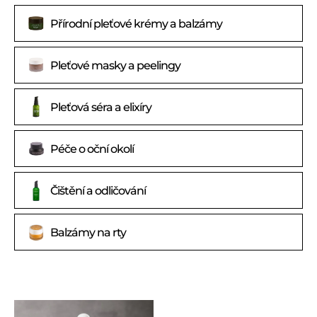
Přírodní pleťové krémy a balzámy
Pleťové masky a peelingy
Pleťová séra a elixíry
Péče o oční okolí
Dokonalé odlíčení a
Čištění a odličování
vyčištění pleti je základ
ZDRAVÁ PLEŤ
Balzámy na rty