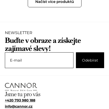
Načíst více produktů
e
e
n
n
í
í
0
0
z
z
5
5
NEWSLETTER
Buďte v obraze a získejte
zajímavé slevy!
Jsme tu pro vás
+420 793 980 188
info@cannor.cz