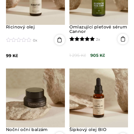
Ricinový olej
Omlazující pleťové sérum
Cannor
2x
0x
Hodnoceno
2
H
5.00
z 5 na
o
1 295
Kč
905
Kč
99
Kč
základě
d
hodnocení
n
zákazníků
o
c
e
n
í
0
z
5
Noční oční balzám
Šípkový olej BIO