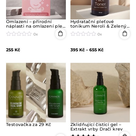
Omlazení – přírodní
Hydratační pleťové
náplasti na omlazení pleti
tonikum Neroli & Zelený
(15 ks)
čaj
0x
0x
H
H
o
o
255
Kč
395
Kč
–
655
Kč
d
d
n
n
o
o
c
c
e
e
n
n
í
í
0
0
z
z
5
5
Testovačka za 29 Kč
Zklidňující čisticí gel –
Extrakt vrby Dračí krev