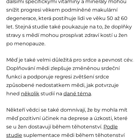
dalšími specifickými vitamíny a minerály mohou
snížit progresi věkem podmíněné makulární
degenerace, která postihuje lidi ve věku 50 až 60
let. Stejná studie také poukazuje na to, že doplňky
stravy s mědí mohou prospívat zdraví kostí u žen
po menopauze.
Měď je také velmi důležitá pro srdce a pevnost cév.
Doplňování mědi zlepšuje změněnou srdeční
funkci a podporuje regresi zvětšení srdce
způsobené nedostatkem mědi, jak potvrzuje
hned
několik
studií na
dané téma
.
Někteří vědci se také domnívají, že by mohla mít
měď pozitivní účinek na deprese a úzkosti, které
se u žen dostavují během těhotenství.
Podle
studie
suplementace mědi během těhotenství