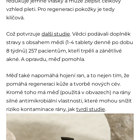
redukuje jemné vrásky a může zlepšit celkový
vzhled pleti. Pro regeneraci pokožky je tedy
klíčová.
Což potvrzuje
další studie
. Vědci podávali doplněk
stravy s obsahem mědi (1-4 tablety denně po dobu
8 týdnů) 257 pacientům, kteří trpěli a zánětlivé
akné. A opravdu, měď pomohla.
Měď také napomáhá hojení ran, a to nejen tím, že
pomáhá regeneraci kůže a tvorbě nových cév.
Kromě toho má měď (použitá v obvazech) na rány
silné antimikrobiální vlastnosti, které mohou snížit
riziko kontaminace rány, jak
tvrdí studie
.