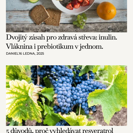
Dvojitý zásah pro zdravá střeva: inulin.
Vláknina i prebiotikum v jednom.
DANIEL
16 LEDNA, 2025
5 důvodů, proč vyhledávat resveratrol