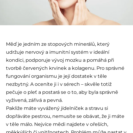
Měď je jedním ze stopových minerálů, který
udržuje nervový a imunitní systém v ideální
kondici, podporuje vývoj mozku a pomáhá při
tvorbě červených krvinek a kolagenu. Pro správné
fungování organismu je její dostatek v těle
nezbytný. A oceníte ji i v sérech – skvěle totiž
pečuje o pleť a postará se o to, aby byla správně
vyživená, zářivá a pevná.
Pakliže máte vyvážený jídelníček a stravu si
dopřáváte pestrou, nemusíte se obávat, že ji máte
v těle málo. Nejvíce mědi najdete v ořeších,
měkkýších či vnitřnostech. Problém může nastat v