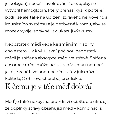
je kolagen), spouští uvolňování železa, aby se
vytvořil hemoglobin, který přenáší kyslík po těle,
podílí se ale také na udržení zdravého nervového a
imunitního systému a je nezbytná k tomu, aby se
mozek vyvíjel správně, jak
ukazují výzkumy
.
Nedostatek mědi vede ke změnám hladiny
cholesterolu v krvi. Hlavní příčinou nedostatku
mědi je snížená absorpce mědi ve střevě. Snížená
absorpce mědi může nastat v důsledku nemocí
jako je zánětlivé onemocnění střev (ulcerózní
kolitida, Crohnova choroba) či celiakie.
K čemu je v těle měď dobrá?
Měď je také nezbytná pro zdraví očí.
Studie
ukazují,
že doplňky stravy obsahující měď v kombinaci s