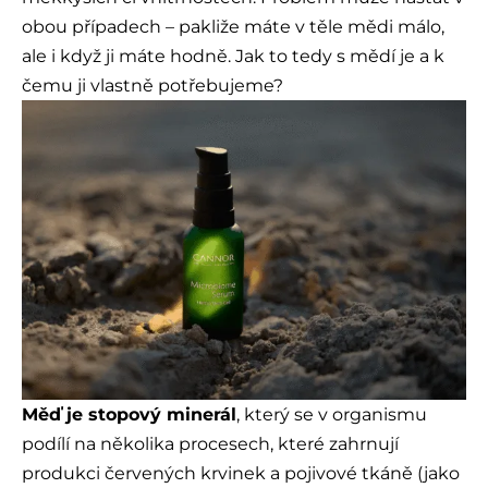
obou případech – pakliže máte v těle mědi málo,
ale i když ji máte hodně. Jak to tedy s mědí je a k
čemu ji vlastně potřebujeme?
Měď je stopový minerál
, který se v organismu
podílí na několika procesech, které zahrnují
produkci červených krvinek a pojivové tkáně (jako