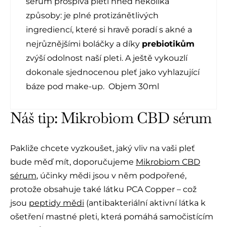
sérum prospívá pleti hned několika
způsoby: je plné protizánětlivých
ingrediencí, které si hravě poradí s akné a
nejrůznějšími boláčky a díky
prebiotikům
zvýší odolnost naší pleti. A ještě vykouzlí
dokonale sjednocenou pleť jako vyhlazující
báze pod make-up. Objem 30ml
Náš tip: Mikrobiom CBD sérum
Pakliže chcete vyzkoušet, jaký vliv na vaši pleť
bude měď mít, doporučujeme
Mikrobiom CBD
sérum
, účinky mědi jsou v něm podpořené,
protože obsahuje také látku PCA Copper – což
jsou
peptidy mědi
(antibakteriální aktivní látka k
ošetření mastné pleti, která pomáhá samočistícím