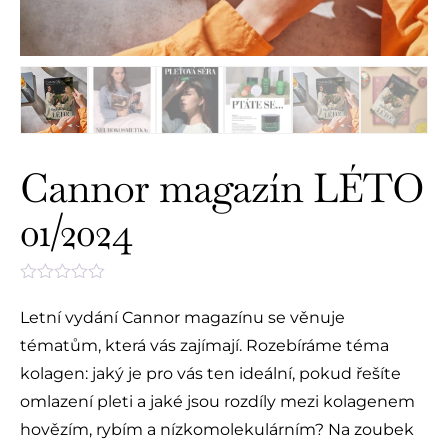
Cannor magazín LÉTO
01/2024
Hodnocení
0
Letní vydání Cannor magazínu se věnuje
z
5
tématům, která vás zajímají. Rozebíráme téma
kolagen: jaký je pro vás ten ideální, pokud řešíte
omlazení pleti a jaké jsou rozdíly mezi kolagenem
hovězím, rybím a nízkomolekulárním? Na zoubek