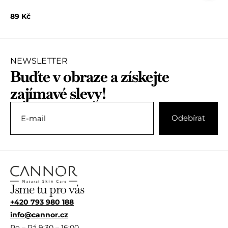
H
o
89
Kč
d
n
o
c
e
n
NEWSLETTER
í
Buďte v obraze a získejte
0
z
zajímavé slevy!
5
Jsme tu pro vás
+420 793 980 188
info@cannor.cz
Po – Pá 9:30 – 16:00