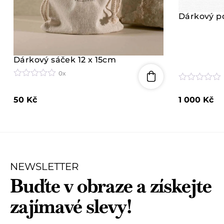
Dárkový p
Dárkový sáček 12 x 15cm
0x
H
H
o
o
50
Kč
1 000
Kč
d
d
n
n
o
o
c
c
e
e
n
n
í
í
0
0
z
NEWSLETTER
z
5
5
Buďte v obraze a získejte
zajímavé slevy!