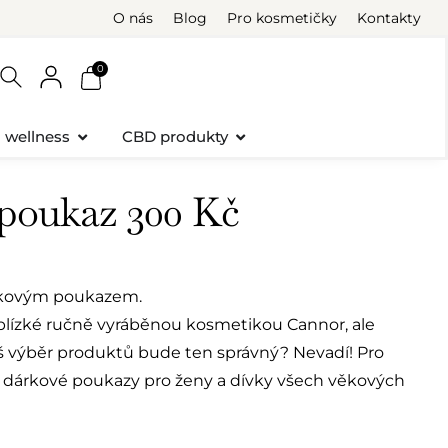
O nás
Blog
Pro kosmetičky
Kontakty
0
a wellness
CBD produkty
poukaz 300 Kč
rkovým poukazem.
blízké ručně vyráběnou kosmetikou Cannor, ale
 Váš výběr produktů bude ten správný? Nevadí! Pro
dárkové poukazy pro ženy a dívky všech věkových