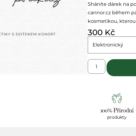
Sháníte dárek na po
cannor.cz během pár
kosmetikou, kterou 
300
Kč
Přidat 
100% Přírodní
produkty