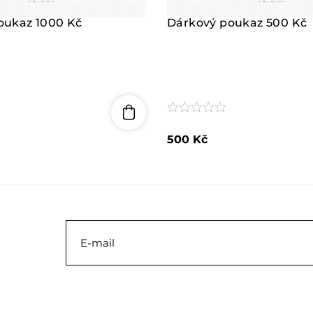
oukaz 1000 Kč
Dárkový poukaz 500 Kč
H
o
500
Kč
d
n
o
c
e
n
í
0
z
5