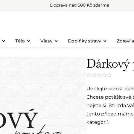
Doprava nad 500 Kč zdarma
Tělo
Vlasy
Doplňky stravy
Zdraví 
Dárkový 
Hodnocení
0
Udělejte radost dá
z
5
Chcete potěšit své 
nejste si jisti, zda
tento případ máme 
kategorií.