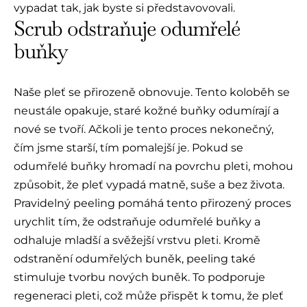
vypadat tak, jak byste si představovovali.
Scrub odstraňuje odumřelé
buňky
Naše pleť se přirozeně obnovuje. Tento koloběh se
neustále opakuje, staré kožné buňky odumírají a
nové se tvoří. Ačkoli je tento proces nekonečný,
čím jsme starší, tím pomalejší je. Pokud se
odumřelé buňky hromadí na povrchu pleti, mohou
způsobit, že pleť vypadá matně, suše a bez života.
Pravidelný peeling pomáhá tento přirozený proces
urychlit tím, že odstraňuje odumřelé buňky a
odhaluje mladší a svěžejší vrstvu pleti. Kromě
odstranění odumřelých buněk, peeling také
stimuluje tvorbu nových buněk. To podporuje
regeneraci pleti, což může přispět k tomu, že pleť