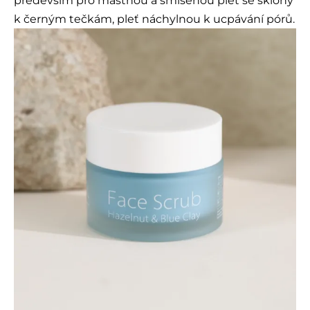
především pro mastnou a smíšenou pleť se sklony
k černým tečkám, pleť náchylnou k ucpávání pórů.