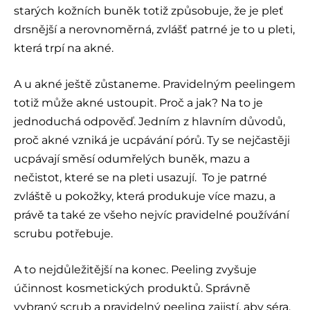
starých kožních buněk totiž způsobuje, že je pleť
drsnější a nerovnoměrná, zvlášť patrné je to u pleti,
která trpí na akné.
A u akné ještě zůstaneme. Pravidelným peelingem
totiž může akné ustoupit. Proč a jak? Na to je
jednoduchá odpověď. Jedním z hlavním důvodů,
proč akné vzniká je ucpávání pórů. Ty se nejčastěji
ucpávají směsí odumřelých buněk, mazu a
nečistot, které se na pleti usazují. To je patrné
zvláště u pokožky, která produkuje více mazu, a
právě ta také ze všeho nejvíc pravidelné používání
scrubu potřebuje.
A to nejdůležitější na konec. Peeling zvyšuje
účinnost kosmetických produktů. Správně
vybraný scrub a pravidelný peeling zajistí, aby séra,