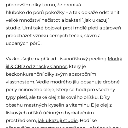
především díky tomu, že proniká
hluboko do pórů pokožky – a tak dokáže odstranit
velké množství nečistot a bakterií,
jak ukazují
studie
. Umí také bojovat proti mdlé pleti a zároveň
předcházet vzniku černých teček, skvrn a
ucpaných pórů.
Vyzkoušejte například Lískooříškový peeling
Modrý
jíl & CBD od značky Cannor
, který je
bezkonkurenční díky svým absorpčním
vlastnostem. Vedle modrého jílu obsahuje drobné
perly ricinového oleje, který se hodí pro všechny
typy pleti, ale také olej z lískového oříšku. Díky
obsahu mastných kyselin a vitaminu E je olej z
lískových oříšků účinným hydratačním
prostředkem,
jak ukazují studie
. Hodí se