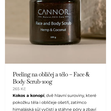
Peeling na obličej a tělo – Face &
Body Scrub-100g
265
Kč
K
okos a konopí
, dvě hlavní suroviny, které
pokožku těla i obličeje ošetří, zatímco
himalájská sůl vyčistí a stáhne póry a zbaví