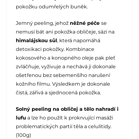
pokožku odumřelých buněk.
Jemný peeling, jehož
něžné péče
se
nemusí bát ani pokožka obličeje, sází na
himalájskou sůl
, která napomáhá
detoxikaci pokožky. Kombinace
kokosového a konopného oleje pak pleť
zvláčňuje, vyživuje a nechává ji dokonale
ošetřenou bez sebemenšího narušení
kožního filmu. Výsledkem je dokonale
čistá, zářivá a sjednocená pokožka.
Solný peeling na obličej a tělo nahradí i
lufu
a lze ho použít k prokrvující masáži
problematických partií těla a celulitidy.
(100g)