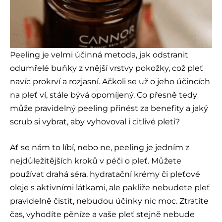
Peeling je velmi účinná metoda, jak odstranit
odumřelé buňky z vnější vrstvy pokožky, což pleť
navíc prokrví a rozjasní. Ačkoli se už o jeho účincích
na pleť ví, stále bývá opomíjený. Co přesně tedy
může pravidelný peeling přinést za benefity a jaký
scrub si vybrat, aby vyhovoval i citlivé pleti?
Ať se nám to líbí, nebo ne, peeling je jedním z
nejdůležitějších kroků v péči o pleť. Můžete
používat drahá séra, hydratační krémy či pleťové
oleje s aktivními látkami, ale pakliže nebudete pleť
pravidelně čistit, nebudou účinky nic moc. Ztratíte
čas, vyhodíte pěníze a vaše pleť stejně nebude