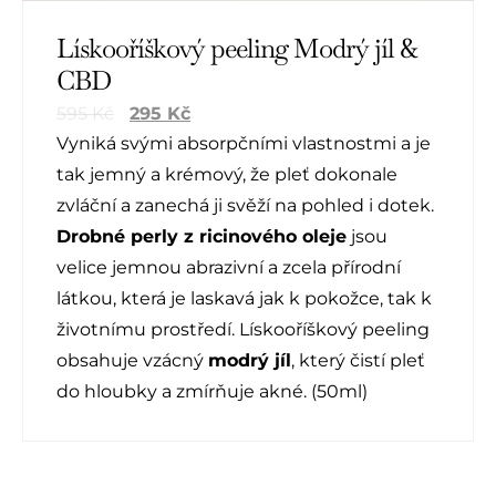
Lískooříškový peeling Modrý jíl &
CBD
595
Kč
295
Kč
Vyniká svými absorpčními vlastnostmi a je
tak jemný a krémový, že pleť dokonale
zvláční a zanechá ji svěží na pohled i dotek.
Drobné perly z ricinového oleje
jsou
velice jemnou abrazivní a zcela přírodní
látkou, která je laskavá jak k pokožce, tak k
životnímu prostředí. Lískooříškový peeling
obsahuje vzácný
modrý jíl
, který čistí pleť
do hloubky a zmírňuje akné. (50ml)