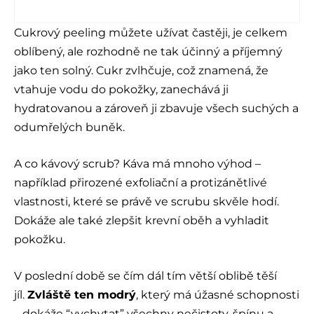
Cukrový peeling můžete užívat častěji, je celkem
oblíbený, ale rozhodně ne tak účinný a příjemný
jako ten solný. Cukr zvlhčuje, což znamená, že
vtahuje vodu do pokožky, zanechává ji
hydratovanou a zároveň ji zbavuje všech suchých a
odumřelých buněk.
A co kávový scrub? Káva má mnoho výhod –
například přirozené exfoliační a protizánětlivé
vlastnosti, které se právě ve scrubu skvěle hodí.
Dokáže ale také zlepšit krevní oběh a vyhladit
pokožku.
V poslední době se čím dál tím větší oblibě těší
jíl.
Zvláště ten modrý
, který má úžasné schopnosti
– dokáže “vychytat” všechny nečistoty, špínu a