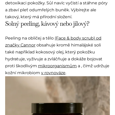
detoxikaci pokožky. Sůl navíc vyčistí a stáhne póry
a zbaví pleť odumřelých buněk. Výbírejte ale
takový, který má přírodní složení.
Solný peeling, kávový nebo jílový?
Peeling na obličej a tělo
(Face & body scrub) od
značky Cannor
obsahuje kromě himalájské soli
také například kokosový olej, který pokožku
hydratuje, vyživuje a zvláčňuje a dokáže bojovat
proti škodlivým
mikroorganismům
a , čímž udržuje
kožní mikrobiom
v rovnováze
.