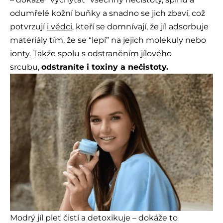
odumřelé kožní buňky a snadno se jich zbaví, což
potvrzují
i vědci
, kteří se domnívají, že jíl adsorbuje
materiály tím, že se “lepí” na jejich molekuly nebo
ionty. Takže spolu s odstraněním jílového
srcubu,
odstraníte i toxiny a nečistoty.
Modrý jíl pleť čistí a detoxikuje – dokáže to