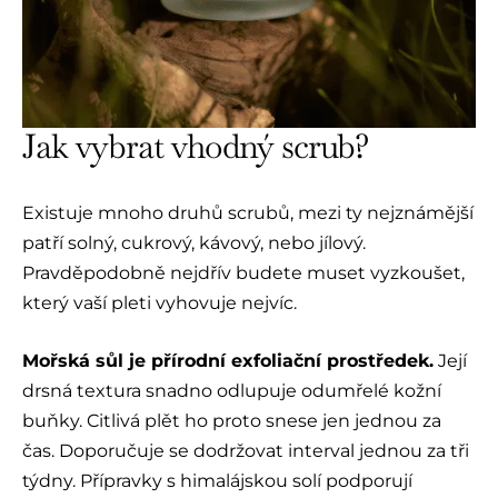
Jak vybrat vhodný scrub?
Existuje mnoho druhů scrubů, mezi ty nejznámější
patří solný, cukrový, kávový, nebo jílový.
Pravděpodobně nejdřív budete muset vyzkoušet,
který vaší pleti vyhovuje nejvíc.
Mořská sůl je přírodní exfoliační prostředek.
Její
drsná textura snadno odlupuje odumřelé kožní
buňky. Citlivá plět ho proto snese jen jednou za
čas. Doporučuje se dodržovat interval jednou za tři
týdny. Přípravky s himalájskou solí podporují