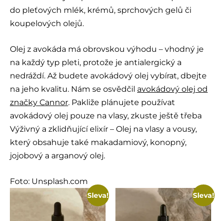
do pleťových mlék, krémů, sprchových gelů či
koupelových olejů.
Olej z avokáda má obrovskou výhodu – vhodný je
na každý typ pleti, protože je antialergický a
nedráždí. Až budete avokádový olej vybírat, dbejte
na jeho kvalitu. Nám se osvědčil
avokádový olej od
značky Cannor
. Pakliže plánujete používat
avokádový olej pouze na vlasy, zkuste ještě třeba
Výživný a zklidňující elixír – Olej na vlasy a vousy,
který obsahuje také makadamiový, konopný,
jojobový a arganový olej.
Foto: Unsplash.com
Sleva!
Sleva!