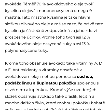
avokáda. Téměř 70 % avokádového oleje tvoří
kyselina olejová, mononenasycená omega-9
mastná. Tato mastná kyselina je také hlavní
složkou olivového oleje a má se za to, že právě tato
kyselina je částečně zodpovědná za jeho zdraví
prospěšné účinky. Kromě toho tvoří asi 12 %
avokádového oleje nasycené tuky a asi 13 %
polynenasycené tuky
.
Kromě toho obsahuje avokádo také vitaminy A, D
a E. Antioxidanty a vitaminy obsažené v
avokádovém oleji mohou pomoci se
suchou,
podrážděnou a šupinatou pokožku
spojenou s
ekzémem a lupénkou. Kromě výše uvedených
složek obsahuje avokádo také draslík, lecitin a
mnoho dalších živin, které mohou pokožku bohatě
vyživovat a hydratovat. Právě tyto živiny potřebuje