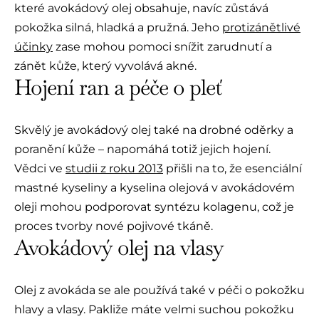
které avokádový olej obsahuje, navíc zůstává
pokožka silná, hladká a pružná. Jeho
protizánětlivé
účinky
zase mohou pomoci snížit zarudnutí a
zánět kůže, který vyvolává akné.
Hojení ran a péče o pleť
Skvělý je avokádový olej také na drobné oděrky a
poranění kůže – napomáhá totiž jejich hojení.
Vědci ve
studii z roku 2013
přišli na to, že esenciální
mastné kyseliny a kyselina olejová v avokádovém
oleji mohou podporovat syntézu kolagenu, což je
proces tvorby nové pojivové tkáně.
Avokádový olej na vlasy
Olej z avokáda se ale používá také v péči o pokožku
hlavy a vlasy. Pakliže máte velmi suchou pokožku