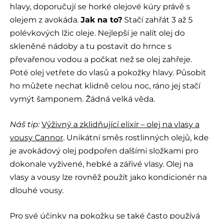
hlavy, doporučují se horké olejové kúry právě s
olejem z avokáda.
Jak na to?
Stačí zahřát 3 až 5
polévkových lžic oleje. Nejlepší je nalít olej do
skleněné nádoby a tu postavit do hrnce s
převařenou vodou a počkat než se olej zahřeje.
Poté olej vetřete do vlasů a pokožky hlavy. Působit
ho můžete nechat klidně celou noc, ráno jej stačí
vymýt šamponem. Žádná velká věda.
Náš tip:
Výživný a zklidňující elixír – olej na vlasy a
vousy Cannor
. Unikátní směs rostlinných olejů, kde
je avokádový olej podpořen dalšími složkami pro
dokonale vyživené, hebké a zářivé vlasy. Olej na
vlasy a vousy lze rovněž použít jako kondicionér na
dlouhé vousy.
Pro své účinky na pokožku se také často používá