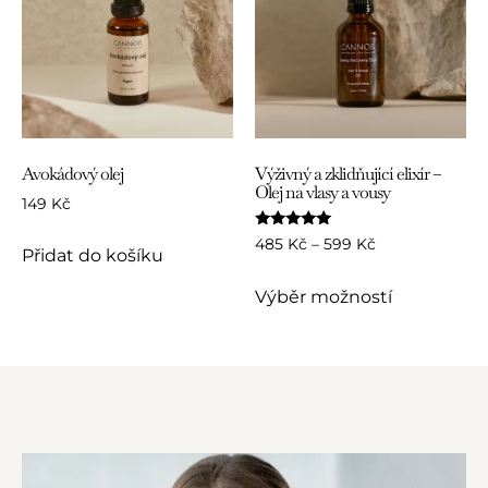
Avokádový olej
Výživný a zklidňující elixír –
Olej na vlasy a vousy
149
Kč
Hodnocení
485
Kč
–
599
Kč
5.00
Přidat do košíku
z 5
Výběr možností