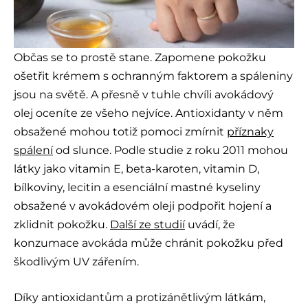
Občas se to prostě stane. Zapomene pokožku
ošetřit krémem s ochranným faktorem a spáleniny
jsou na světě. A přesně v tuhle chvíli avokádový
olej oceníte ze všeho nejvíce. Antioxidanty v něm
obsažené mohou totiž pomoci zmírnit
příznaky
spálení
od slunce. Podle studie z roku 2011 mohou
látky jako vitamin E, beta-karoten, vitamin D,
bílkoviny, lecitin a esenciální mastné kyseliny
obsažené v avokádovém oleji podpořit hojení a
zklidnit pokožku.
Další ze studií
uvádí, že
konzumace avokáda může chránit pokožku před
škodlivým UV zářením.
Díky antioxidantům a protizánětlivým látkám,