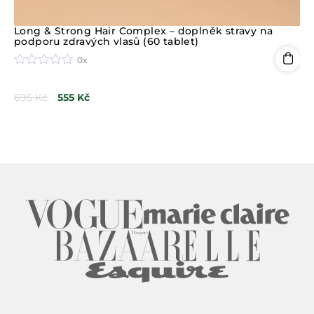
Long & Strong Hair Complex – doplněk stravy na
Ma
podporu zdravých vlasů (60 tablet)
0x
H
H
o
o
695
Kč
555
Kč
49
d
d
n
n
o
o
c
c
e
e
n
n
í
í
0
0
z
z
5
5