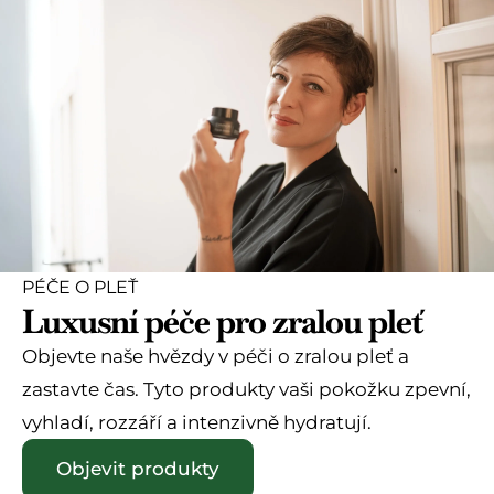
0
0
z
z
5
5
PÉČE O PLEŤ
Luxusní péče pro zralou pleť
Objevte naše hvězdy v péči o zralou pleť a
zastavte čas. Tyto produkty vaši pokožku zpevní,
vyhladí, rozzáří a intenzivně hydratují.
Objevit produkty