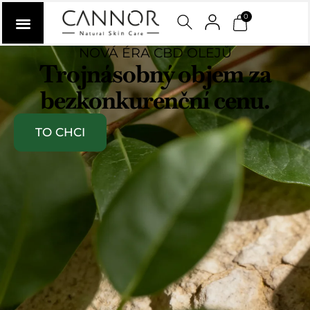
0
NOVÁ ÉRA CBD OLEJŮ
Trojnásobný objem za
bezkonkurenční cenu.
TO CHCI