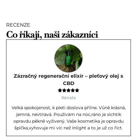
RECENZE
Co říkají, naši zákazníci
Zázračný regenerační elixír – pleťový olej s
CBD





Renata
Velká spokojenost, k pleti doslova přilne. Vůně krásná,
jemná, nevtíravá. Používám na noc,ráno je xichtík
opravdu pěkně vyživený. Vaše kosmetika je opravdu
špička,vyhovuje mi víc než Inlight a to je už co říct.