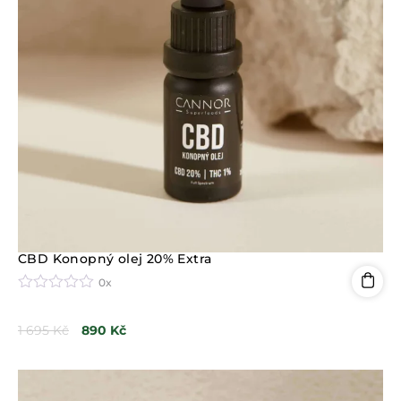
CBD Konopný olej 20% Extra
0x
H
o
1 695
Kč
890
Kč
d
n
o
c
e