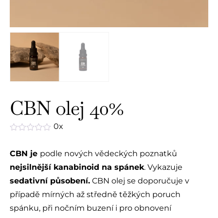
CBN olej 40%
0x
Hodnocení
0
CBN je
podle nových vědeckých poznatků
z
5
nejsilnější kanabinoid na spánek
. Vykazuje
sedativní působení.
CBN olej se doporučuje v
případě mírných až středně těžkých poruch
spánku, při nočním buzení i pro obnovení