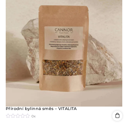
n
í
0
z
5
Přírodní bylinná směs – VITALITA
0x
H
o