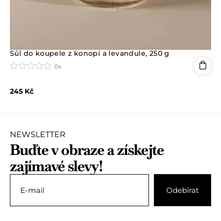
Sůl do koupele z konopí a levandule, 250 g
0x
H
o
245
Kč
d
n
o
c
e
n
NEWSLETTER
í
Buďte v obraze a získejte
0
z
zajímavé slevy!
5