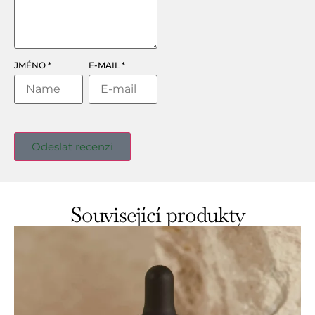
JMÉNO
*
E-MAIL
*
Související produkty