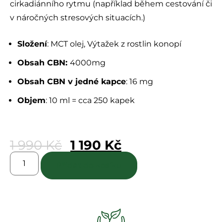
cirkadiánního rytmu (například během cestování či
v náročných stresových situacích.)
Složení
: MCT olej, Výtažek z rostlin konopí
Obsah CBN:
4000mg
Obsah CBN v jedné kapce
: 16 mg
Objem
: 10 ml = cca 250 kapek
1 990
Kč
1 190
Kč
Přidat do košíku