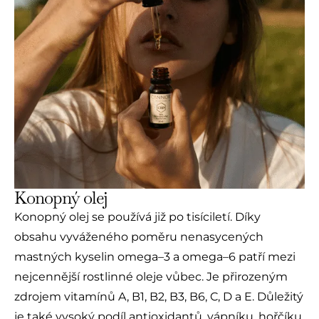
Konopný olej
Konopný olej se používá již po tisíciletí. Díky
obsahu vyváženého poměru nenasycených
mastných kyselin omega–3 a omega–6 patří mezi
nejcennější rostlinné oleje vůbec. Je přirozeným
zdrojem vitamínů A, B1, B2, B3, B6, C, D a E. Důležitý
je také vysoký podíl antioxidantů, vápníku, hořčíku,