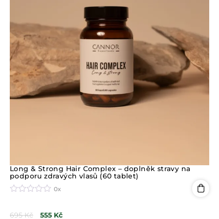
Long & Strong Hair Complex – doplněk stravy na
podporu zdravých vlasů (60 tablet)
0x
H
o
695
Kč
555
Kč
d