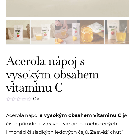
Acerola nápoj s
vysokým obsahem
vitamínu C
0x
Hodnocení
0
Acerola nápoj
s vysokým obsahem vitaminu C
je
z
5
čistě přírodní a zdravou variantou ochucených
limonád či sladkých ledových čajů. Za svěží chutí