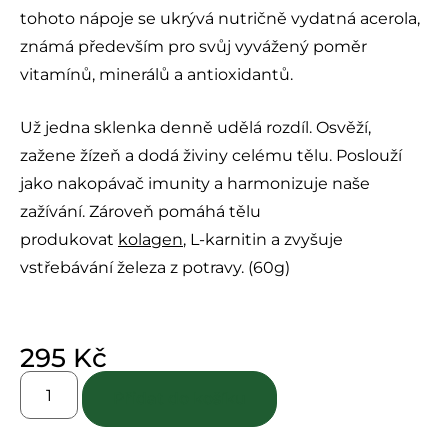
tohoto nápoje se ukrývá nutričně vydatná acerola,
známá především pro svůj vyvážený poměr
vitamínů, minerálů a antioxidantů.
Už jedna sklenka denně udělá rozdíl. Osvěží,
zažene žízeň a dodá živiny celému tělu. Poslouží
jako nakopávač imunity a harmonizuje naše
zažívání. Zároveň pomáhá tělu
produkovat
kolagen
, L-karnitin a zvyšuje
vstřebávání železa z potravy. (60g)
295
Kč
Přidat do košíku