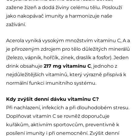
zažene žízeň a dodá živiny celému tělu. Poslouží
jako nakopávač imunity a harmonizuje naše
zažívání.
Acerola vyniká vysokým množstvím vitamínu C, A a
je přirozeným zdrojem pro tělo důležitých minerálů
(železo, vápník, hořčík, zinek, draslík a fosfor). Jeden
drink obsahuje
217 mg vitamínu C
, jednoho z
nejdůležitějších vitamínů, který výrazně přispívá k
normální funkci imunitního systému.
Kdy zvýšit denní dávku vitaminu C?
Při nachlazení, infekcích a při dlouhodobém stresu.
Doplňovat vitamín C se rovněž doporučuje
kuřákům, aktivním sportovcům, preventivně k
posílení imunity i při onemocnění. Zvýšit denní