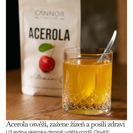
Acerola osvěží, zažene žízeň a posílí zdraví
Už jedna sklenka denně udělá rozdíl. Osvěží,