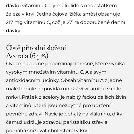
dávku vitamínu C by měli i lidé s nedostatkem
železa v krvi. Jedna čajová lžička směsi obsahuje
217 mg vitamínu C, což je 271 % doporučené denní
dávky.
Čistě přírodní složení
Acerola (64 %)
Ovoce nápadně připomínající třešně, které vyniká
vysokým množstvím vitamínu C, A a svými
antioxidačními účinky. Obsah vitamínu A z jedné
malé bobule odpovídá množství vitamínu v celé
mrkvi. Prášek z acelory je nabitý řadou dalších živin
a vitamínů, které jsou nezbytné pro udržení
pevného zdraví. Navíc je bohatý na vlákninu, díky
čemuž udržuje zdravou peristaltiku střev a
pomáhá snižovat cholesterol v krvi.