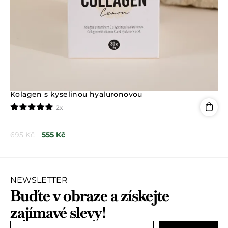
Kolagen s kyselinou hyaluronovou
2x
Hodnoceno
2
5.00
z 5 na
695
Kč
555
Kč
základě
hodnocení
zákazníků
NEWSLETTER
Buďte v obraze a získejte
zajímavé slevy!