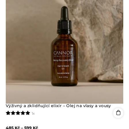
Výživný a zklidňující elixír – Olej na vlasy a vousy
1x
Hodnoceno
1
5.00
z 5 na
485
Kč
–
599
Kč
základě