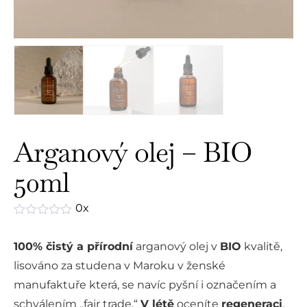
Arganový olej – BIO
50ml
0x
Hodnocení
0
100% čistý a přírodní
arganový olej v
BIO
kvalitě,
z
5
lisováno za studena v Maroku v ženské
manufaktuře která, se navíc pyšní i označením a
schválením „fair trade.“
V létě
oceníte
regeneraci
,