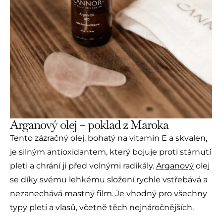
Arganový olej – poklad z Maroka
Tento zázračný olej, bohatý na vitamin E a skvalen,
je silným antioxidantem, který bojuje proti stárnutí
pleti a chrání ji před volnými radikály.
Arganový
olej
se díky svému lehkému složení rychle vstřebává a
nezanechává mastný film. Je vhodný pro všechny
typy pleti a vlasů, včetně těch nejnáročnějších.