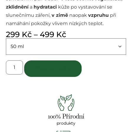
zklidnění
a
hydrataci
kůže po vystavování se
slunečnímu záření,
v zimě
naopak
vzpruhu
při
namáhání pokožky vlivem nízkých teplot.
299
Kč
–
499
Kč
Přidat do košíku
100% Přírodní
produkty