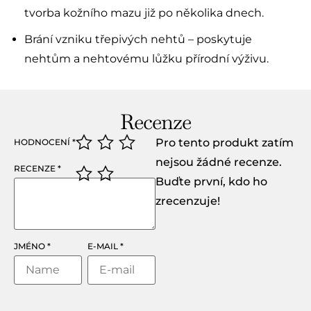
tvorba kožního mazu již po několika dnech.
Brání vzniku třepivých nehtů – poskytuje
nehtům a nehtovému lůžku přírodní výživu.
Recenze
Pro tento produkt zatím
HODNOCENÍ
*
nejsou žádné recenze.
RECENZE
*
Buďte první, kdo ho
zrecenzuje!
JMÉNO
*
E-MAIL
*