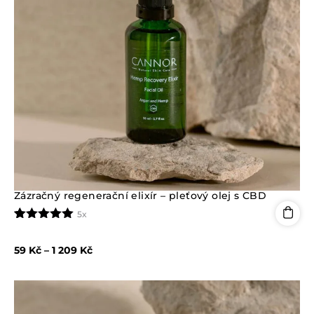
Zázračný regenerační elixír – pleťový olej s CBD
5x
Hodnoceno
5
5.00
z 5 na
59
Kč
–
1 209
Kč
základě
hodnocení
zákazníků