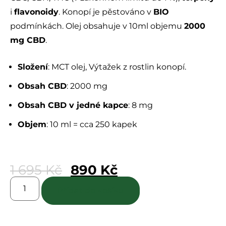
i
flavonoidy
. Konopí je pěstováno v
BIO
podmínkách. Olej obsahuje v 10ml objemu
2000
mg CBD
.
Složení
: MCT olej, Výtažek z rostlin konopí.
Obsah CBD
: 2000 mg
Obsah CBD v jedné kapce
: 8 mg
Objem
: 10 ml = cca 250 kapek
1 695
Kč
890
Kč
Přidat do košíku