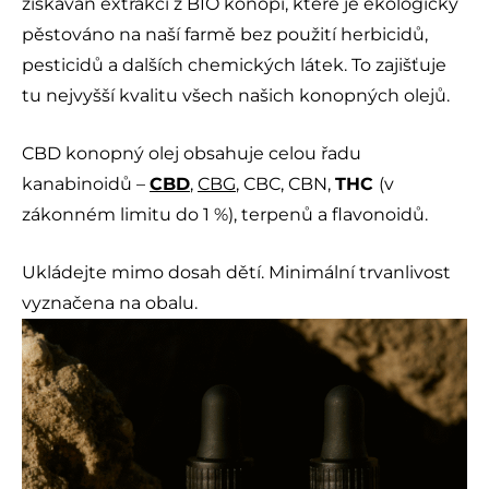
získáván extrakcí z BIO konopí, které je ekologicky
pěstováno na naší farmě bez použití herbicidů,
pesticidů a dalších chemických látek. To zajišťuje
tu nejvyšší kvalitu všech našich konopných olejů.
CBD konopný olej obsahuje celou řadu
kanabinoidů –
CBD
,
CBG
, CBC, CBN,
THC
(v
zákonném limitu do 1 %), terpenů a flavonoidů.
Ukládejte mimo dosah dětí. Minimální trvanlivost
vyznačena na obalu.