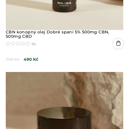
CBN konopný olej Dobré spaní 5% 500mg CBN,
500mg CBD
0x
H
o
995
Kč
490
Kč
d
n
o
c
e
n
í
0
z
5