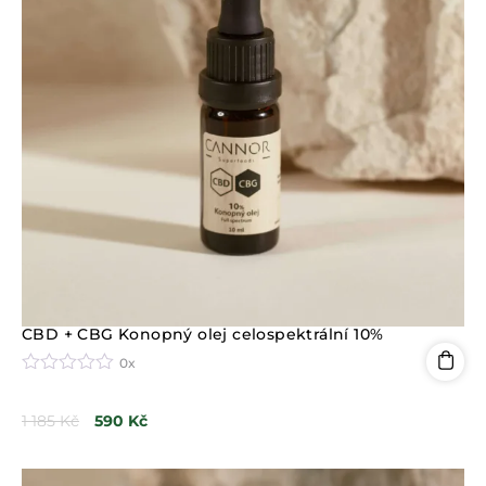
CBD + CBG Konopný olej celospektrální 10%
0x
H
o
1 185
Kč
590
Kč
d
n
o
c