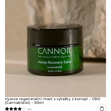
e
n
í
0
z
5
Vysoce regenerační mast s výtažky z konopí – CBD
(Cannabidiol) – 50ml
10x