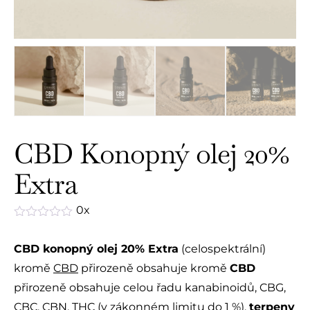
CBD Konopný olej 20%
Extra
0x
Hodnocení
0
CBD konopný olej 20% Extra
(celospektrální)
z
5
kromě
CBD
přirozeně obsahuje kromě
CBD
přirozeně obsahuje celou řadu kanabinoidů, CBG,
CBC, CBN, THC (v zákonném limitu do 1 %),
terpeny