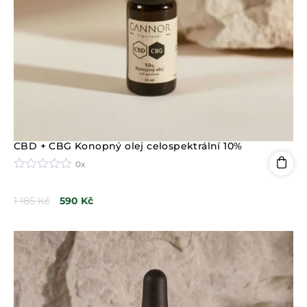
CBD + CBG Konopný olej celospektrální 10%
0x
H
o
1 185
Kč
590
Kč
d
n
o
c
e
n
í
0
z
5