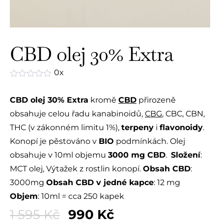
CBD olej 30% Extra
0x
Hodnocení
0
CBD olej 30% Extra
kromě
CBD
přirozeně
z
5
obsahuje celou řadu kanabinoidů,
CBG
, CBC, CBN,
THC (v zákonném limitu 1%),
terpeny
i
flavonoidy
.
Konopí je pěstováno v
BIO
podmínkách. Olej
obsahuje v 10ml objemu
3000 mg CBD
.
Složení
:
MCT olej, Výtažek z rostlin konopí.
Obsah CBD
:
3000mg
Obsah CBD v jedné kapce
: 12 mg
Objem
: 10ml = cca 250 kapek
1 595
Kč
990
Kč