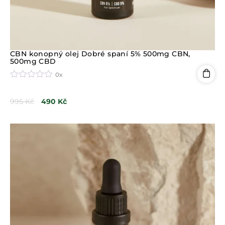
CBN konopný olej Dobré spaní 5% 500mg CBN,
500mg CBD
0x
H
o
995
Kč
490
Kč
d
n
o
c
e
n
í
0
z
5