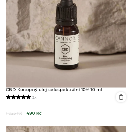
CBD Konopný olej celospektrální 10% 10 ml
2x
Hodnoceno
2
5.00
z 5 na
1 025
Kč
490
Kč
základě
hodnocení
zákazníků