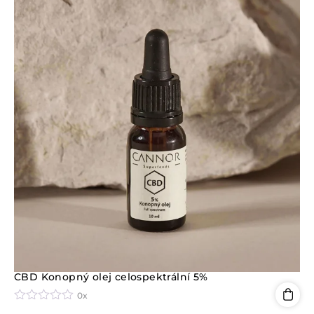
CBD Konopný olej celospektrální 5%
0x
H