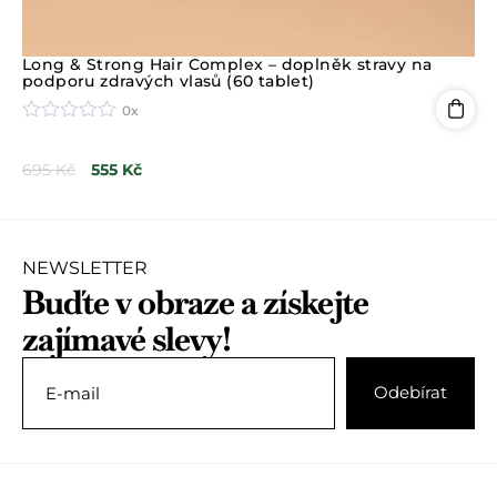
Long & Strong Hair Complex – doplněk stravy na
podporu zdravých vlasů (60 tablet)
0x
H
o
695
Kč
555
Kč
d
n
o
c
e
n
NEWSLETTER
í
Buďte v obraze a získejte
0
z
zajímavé slevy!
5