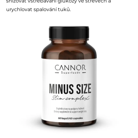
snižovat vstřebávání glukózy ve střevech a
urychlovat spalování tuků.