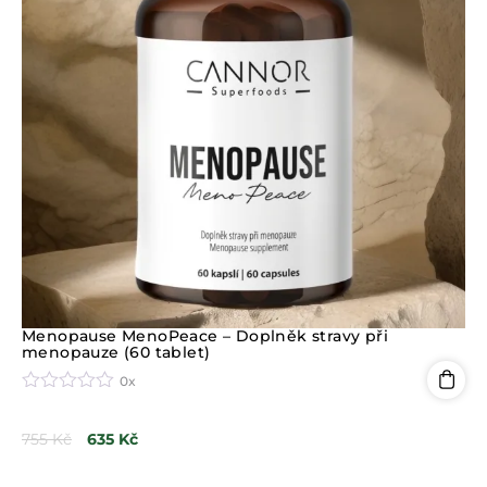
Menopause MenoPeace – Doplněk stravy při
menopauze (60 tablet)
0x
H
o
755
Kč
635
Kč
d
n
o