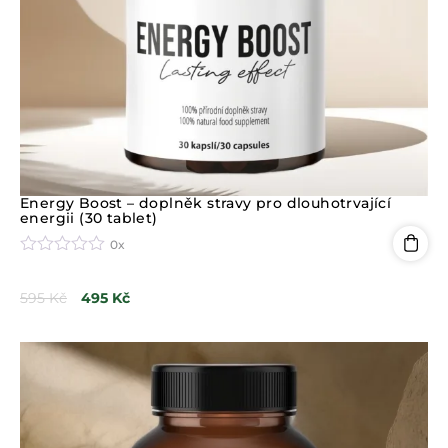
Energy Boost – doplněk stravy pro dlouhotrvající
energii (30 tablet)
0x
H
o
595
Kč
495
Kč
d
n
o
c
e
n
í
0
z
5