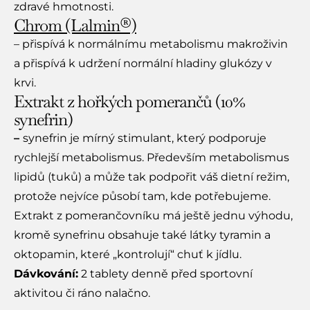
zdravé hmotnosti.
Chrom (Lalmin®)
– přispívá k normálnímu metabolismu makroživin
a přispívá k udržení normální hladiny glukózy v
krvi.
Extrakt z hořkých pomerančů (10%
synefrin)
–
synefrin je mírný stimulant, který podporuje
rychlejší metabolismus. Především metabolismus
lipidů (tuků) a může tak podpořit váš dietní režim,
protože nejvíce působí tam, kde potřebujeme.
Extrakt z pomerančovníku má ještě jednu výhodu,
kromě synefrinu obsahuje také látky tyramin a
oktopamin, které „kontrolují“ chuť k jídlu.
Dávkování:
2 tablety denně před sportovní
aktivitou či ráno nalačno.