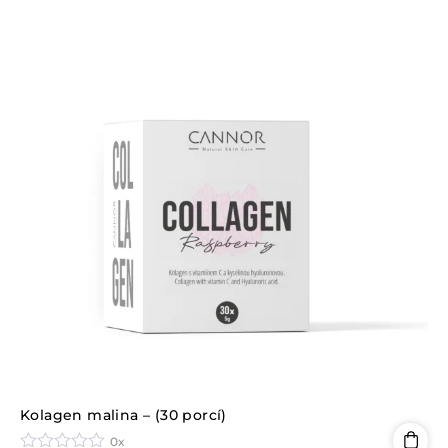
c
e
n
í
0
z
5
Kolagen malina – (30 porcí)
0x