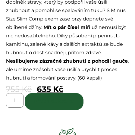
doplněk stravy, který by podpořil vaše úsilí
zhubnout a pomohl se spalováním tuku? S Minus
Size Slim Complexem zase brzy dopnete své
oblíbené džíny.
Mít o pár čísel míň
už nemusí být
nic nedosažitelného. Díky působení piperinu, L-
karnitinu, zelené kávy a dalších extraktů se bude
hubnout o dost snadněji, přitom zdravě.
Neslibujeme zázračné zhubnutí z pohodlí gauče
,
ale umíme znásobit vaše úsilí a urychlit proces
hubnutí a formování postavy. (60 kapslí)
755
Kč
635
Kč
Přidat do košíku