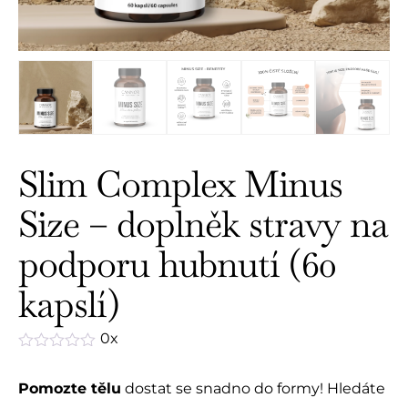
Slim Complex Minus
Size – doplněk stravy na
podporu hubnutí (60
kapslí)
0x
Hodnocení
0
Pomozte tělu
dostat se snadno do formy! Hledáte
z
5