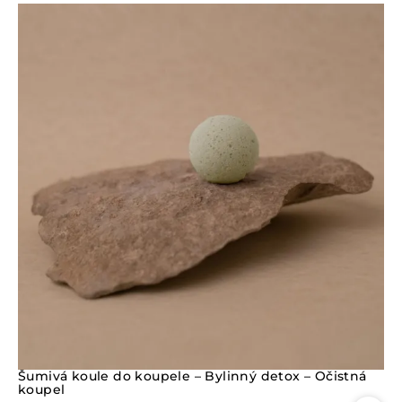
c
e
n
í
0
z
5
Šumivá koule do koupele – Bylinný detox – Očistná
koupel