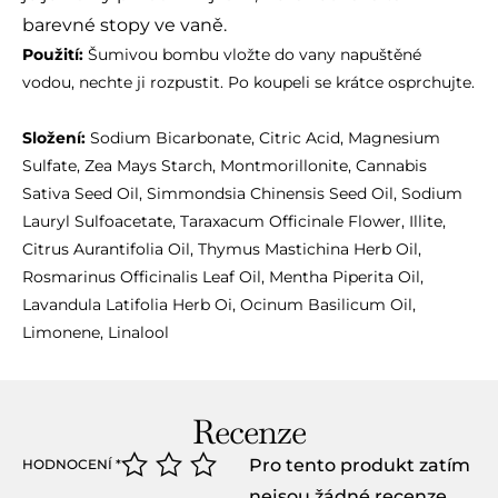
barevné stopy ve vaně.
Použití:
Šumivou bombu vložte do vany napuštěné
vodou, nechte ji rozpustit. Po koupeli se krátce osprchujte.
Složení:
Sodium Bicarbonate, Citric Acid, Magnesium
Sulfate, Zea Mays Starch, Montmorillonite, Cannabis
Sativa Seed Oil, Simmondsia Chinensis Seed Oil, Sodium
Lauryl Sulfoacetate, Taraxacum Officinale Flower, Illite,
Citrus Aurantifolia Oil, Thymus Mastichina Herb Oil,
Rosmarinus Officinalis Leaf Oil, Mentha Piperita Oil,
Lavandula Latifolia Herb Oi, Ocinum Basilicum Oil,
Limonene, Linalool
Recenze
Pro tento produkt zatím
HODNOCENÍ
*
nejsou žádné recenze.