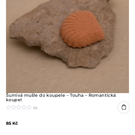
Šumivá mušle do koupele – Touha – Romantická
koupel
0x
H
o
85
Kč
d
n
o