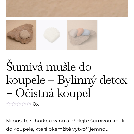
Šumivá mušle do
koupele – Bylinný detox
– Očistná koupel
0x
Hodnocení
0
Napusťte si horkou vanu a přidejte šumivou kouli
z
5
do koupele, která okamžitě vytvoří jemnou