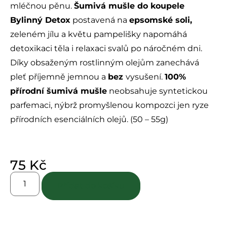
mléčnou pěnu.
Šumivá mušle do koupele
Bylinný Detox
postavená na
epsomské soli,
zeleném jílu a květu pampelišky napomáhá
detoxikaci těla i relaxaci svalů po náročném dni.
Díky obsaženým rostlinným olejům zanechává
pleť příjemně jemnou a
bez
vysušení.
100%
přírodní šumivá mušle
neobsahuje syntetickou
parfemaci, nýbrž promyšlenou kompozci jen ryze
přírodních esenciálních olejů. (50 – 55g)
75
Kč
Přidat do košíku