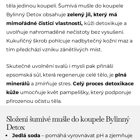
těla jedinou koupelí. Šumivá mušle do koupele
Bylinný Detox obsahuje
zelený jíl, který má
mimořádné čisticí vlastnosti,
kůži detoxikuje a
uvolňuje nahromaděné nečistoty bez vysušení.
Kukuřičný škrob pohlcuje nadbytečný kožní maz a
tím předchází vzniku zánětlivých míst.
Skutečné uvolnění svalů i mysli pak přináší
epsomská sůl, která regeneruje celé tělo, je
plná
minerálů
a zmírňuje stres.
Celý proces detoxikace
kůže
umocňuje květ pampelišky, který podporuje
přirozenou očistu těla.
Složení šumivé mušle do koupele Bylinný
Detox
Jedlá soda
– pomáhá vyrovnávat pH a zjemňuje