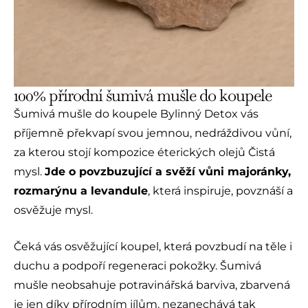
100% přírodní šumivá mušle do koupele
Šumivá mušle do koupele Bylinný Detox vás
příjemně překvapí svou jemnou, nedráždivou vůní,
za kterou stojí kompozice éterických olejů Čistá
mysl.
Jde o povzbuzující a svěží vůni majoránky,
rozmarýnu a levandule
, která inspiruje, povznáší a
osvěžuje mysl.
Čeká vás osvěžující koupel, která povzbudí na těle i
duchu a podpoří regeneraci pokožky. Šumivá
mušle neobsahuje potravinářská barviva, zbarvená
je jen díky přírodním jílům, nezanechává tak