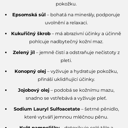
pokožku.
Epsomská sůl
– bohatá na minerály, podporuje
uvolnění a relaxaci.
Kukuřičný škrob
– má abrazivní účinky a účinně
pohlcuje nadbytečný kožní maz.
Zelený jíl
– jemně čistí a odstraňuje nečistoty z
pleti.
Konopný olej
– vyživuje a hydratuje pokožku,
přináší uklidňující účinky.
Jojobový olej
– podobá se kožnímu mazu,
snadno se vstřebává a vyživuje pleť.
Sodium Lauryl Sulfoacetate
– šetrné pěnidlo,
které vytváří jemnou mléčnou pěnu.
Květ pampelišky
– detoxikuje celé tělo a