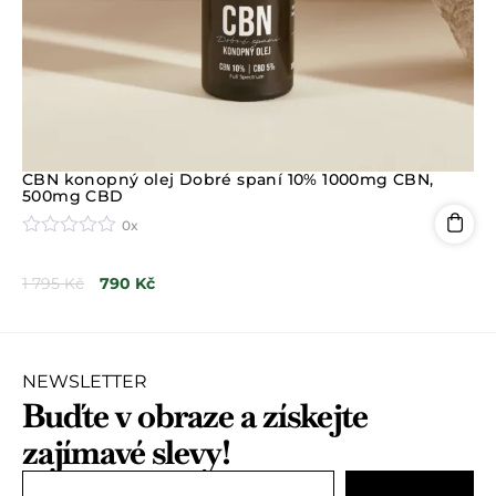
CBN konopný olej Dobré spaní 10% 1000mg CBN,
500mg CBD
0x
H
o
1 795
Kč
790
Kč
d
n
o
c
e
n
NEWSLETTER
í
Buďte v obraze a získejte
0
z
zajímavé slevy!
5