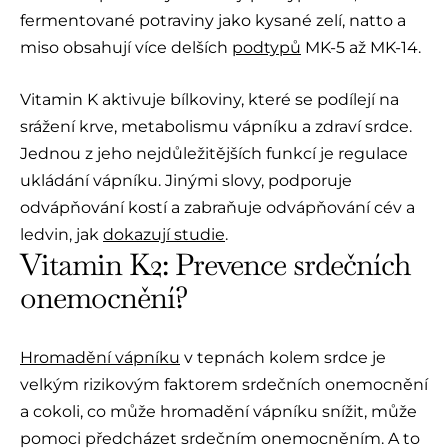
fermentované potraviny jako kysané zelí, natto a
miso obsahují více delších
podtypů
MK-5 až MK-14.
Vitamin K aktivuje bílkoviny, které se podílejí na
srážení krve, metabolismu vápníku a zdraví srdce.
Jednou z jeho nejdůležitějších funkcí je regulace
ukládání vápníku. Jinými slovy, podporuje
odvápňování kostí a zabraňuje odvápňování cév a
ledvin, jak
dokazují studie
.
Vitamin K2: Prevence srdečních
onemocnění?
Hromadění vápníku
v tepnách kolem srdce je
velkým rizikovým faktorem srdečních onemocnění
a cokoli, co může hromadění vápníku snížit, může
pomoci předcházet srdečním onemocněním. A to