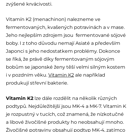
zvýšené krvácivosti.
Vitamín K2 (menachinon) nalezneme ve
fermentovaných, kvašených potravinách a v mase.
Jeho nejlepším zdrojem jsou fermentované sójové
boby. I z toho důvodu nemají Asiaté a především
Japonci s jeho nedostatkem problémy. Dokonce
se říká, že právě díky fermentovaným sójovým
bobům se japonské ženy těší velmi silným kostem
i v pozdním věku.
Vitamin K2
ale například
produkují střevní bakterie.
Vitamin K2
lze dále rozdělit na několik různých
podtypů. Nejdůležitější jsou MK-4 a MK-7. Vitamin K
je rozpustný v tucích, což znamená, že nízkotučné
a libové živočišné produkty ho neobsahují mnoho.
Živočišné potraviny obsahují podtyp MK-4, zatímco