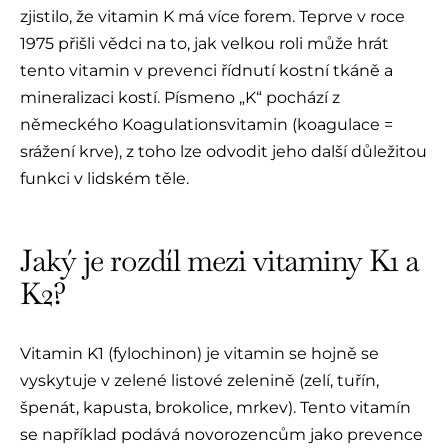
zjistilo, že vitamin K má více forem. Teprve v roce
1975 přišli vědci na to, jak velkou roli může hrát
tento vitamin v prevenci řídnutí kostní tkáně a
mineralizaci kostí. Písmeno „K“ pochází z
německého Koagulationsvitamin (koagulace =
srážení krve), z toho lze odvodit jeho další důležitou
funkci v lidském těle.
Jaký je rozdíl mezi vitaminy K1 a
K2?
Vitamin K1 (fylochinon) je vitamin se hojně se
vyskytuje v zelené listové zelenině (zelí, tuřín,
špenát, kapusta, brokolice, mrkev). Tento vitamín
se například podává novorozencům jako prevence