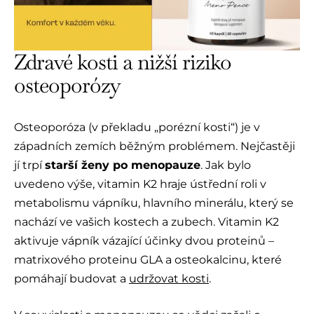
Zdravé kosti a nižší riziko
osteoporózy
Osteoporóza (v překladu „porézní kosti“) je v
západních zemích běžným problémem. Nejčastěji
jí trpí
starší ženy po menopauze
. Jak bylo
uvedeno výše, vitamin K2 hraje ústřední roli v
metabolismu vápníku, hlavního minerálu, který se
nachází ve vašich kostech a zubech. Vitamin K2
aktivuje vápník vázající účinky dvou proteinů –
matrixového proteinu GLA a osteokalcinu, které
pomáhají budovat a
udržovat kosti
.