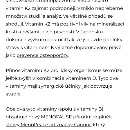
V souvislosti s menopauzou se vědci začali o
vitamin K2 zajímat podrobněji. Vzniklo nepřeberné
množství studií a analýz. Ve většině případů se
shodují. Vitamin K2 má pozitivní vliv na
mineralizaci
kostí a zvýšení jejich pevnosti
. V Japonsku
dokonce výzkum pokročil tak, že jsou zde doplňky
stravy s vitaminem K výrazně doporučovány právě
jako
prevence osteoporózy
.
Přínos vitaminu K2 pro lidský organismus se může
ještě zvýšit v kombinaci s vitaminem D. Tyto dva
vitaminy mají synergické účinky, jak
potvrzuje
studie
.
Oba dva tyto vitaminy (spolu s vitaminy B)
obsahuje nový
MENOPAUSE přírodní doplněk
stravy MenoPeace od značky Cannor
, který