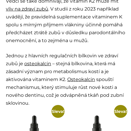
Vědci se také domnívají, že vitamin K2 může mít
vliv na zdraví zubů
. V studii z roku 2023 například
uvádějí, že pravidelná suplementace vitaminem K
spolu s mírným příjmem vlákniny účinně pomáhá
předcházet ztrátě zubů v důsledku parodontálního
onemocnění, a to zejména u mužů.
Jednou z hlavních regulačních bílkovin ve zdraví
zubů je
osteokalcin
– stejná bílkovina, která má
zásadní význam pro metabolismus kostí a je
aktivována vitaminem K2.
Osteokalcin
spouští
mechanismus, který stimuluje růst nové kosti a
nového dentinu, což je odvápněná tkáň pod zubní
sklovinou.
Sleva!
Sleva!