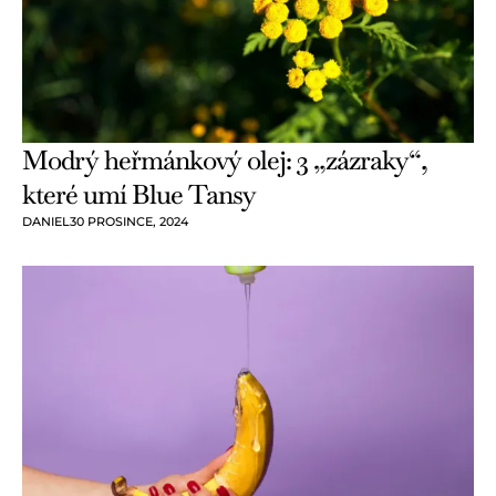
Modrý heřmánkový olej: 3 „zázraky“,
které umí Blue Tansy
DANIEL
30 PROSINCE, 2024