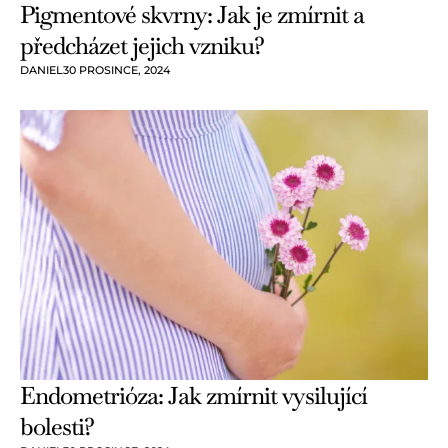
Pigmentové skvrny: Jak je zmírnit a
předcházet jejich vzniku?
DANIEL
30 PROSINCE, 2024
Endometrióza: Jak zmírnit vysilující
bolesti?