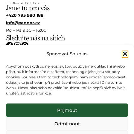
Jsme tu pro vás
+420 793 980 188
info@cannor.cz
Po – Pá 9:30 – 16:00
Sledujte nás na sítích
Vše o nákupu
Spravovat Souhlas
Doprava
Abychom poskytli co nejlepší služby, používáme k ukládání a/nebo
Obchodní podmínky
přístupu k informacím o zařízení, technologie jako jsou soubory
cookies. Souhlas s těmito technologiemi nám umožní zpracovávat
Ochrana osobních údajů
údaje, jako je chování při procházení nebo jedinečná ID na tomto
Kontakty
webu. Nesouhlas nebo odvolání souhlasu může nepříznivě ovlivnit
O nás
určité vlastnosti a funkce.
O nás
Naše výroba
Příjmout
Co je to CBD?
Odmítnout
Blog