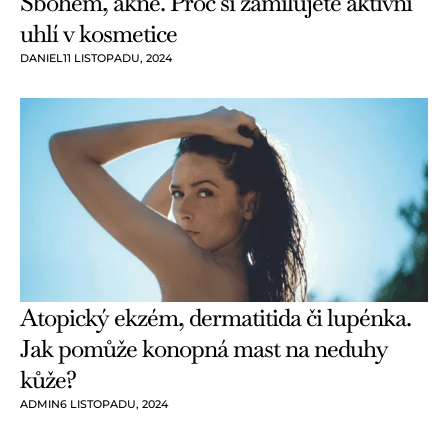
Sbohem, akné. Proč si zamilujete aktivní
uhlí v kosmetice
DANIEL
11 LISTOPADU, 2024
Atopický ekzém, dermatitida či lupénka.
Jak pomůže konopná mast na neduhy
kůže?
ADMIN
6 LISTOPADU, 2024