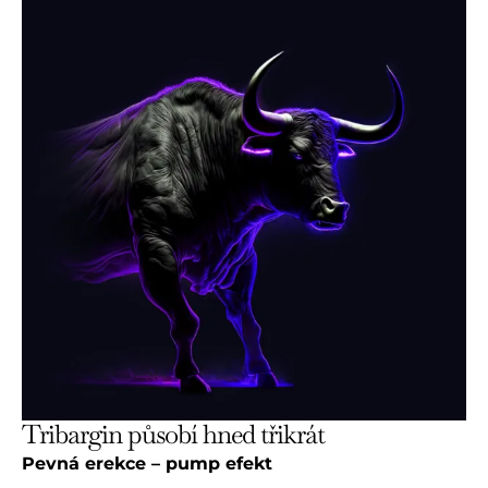
Tribargin působí hned třikrát
Pevná erekce – pump efekt