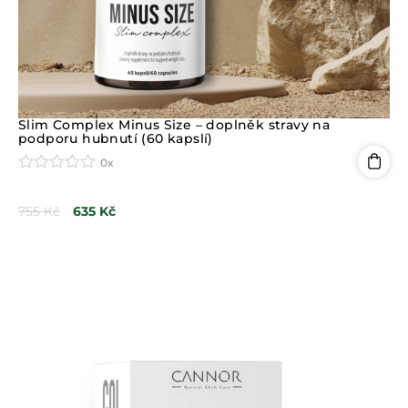
Slim Complex Minus Size – doplněk stravy na
podporu hubnutí (60 kapslí)
0x
H
o
755
Kč
635
Kč
d
n
o
c
e
n
í
0
z
5