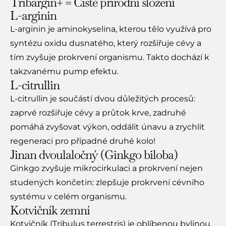
Tribargin+ = Čistě přírodní složení
L-arginin
L-arginin je aminokyselina, kterou tělo využívá pro
syntézu oxidu dusnatého, který rozšiřuje cévy a
tím zvyšuje prokrvení organismu. Takto dochází k
takzvanému pump efektu.
L-citrullin
L-citrullin je součástí dvou důležitých procesů:
zaprvé rozšiřuje cévy a průtok krve, zadruhé
pomáhá zvyšovat výkon, oddálit únavu a zrychlit
regeneraci pro případné druhé kolo!
Jinan dvoulaločný (Ginkgo biloba)​
Ginkgo zvyšuje mikrocirkulaci a prokrvení nejen
studených končetin: zlepšuje prokrvení cévního
systému v celém organismu.
Kotvičník zemní​
Kotvičník (Tribulus terrestris) je oblíbenou bylinou