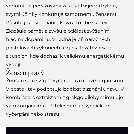
vědomí. Je považována za adaptogenní bylinu,
svými účinky konkuruje samotnému ženšenu.
Působí jako silná ranní káva a to i bez kofeinu.
Zlepšuje paměť a zvyšuje bdělost zvýšením
hladiny dopaminu. Vhodná je při náročných
postelových výkonech a v jiných zátěžových
situacích, kde dochází k velkému energetickému
výdeji.
Ženšen pravý​
Ženšen se užívá při vyčerpání a únavě organismu.
V posteli tak podporuje bdělost a zahání únavu. V
kombinaci s extraktem z ginkgo biloby stimuluje
výdrž organismu při tělesném i psychickém
vyčerpání nebo stresu.