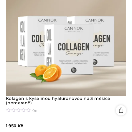
z
5
Kolagen s kyselinou hyaluronovou na 3 měsíce
(pomeranč)
0x
H
o
1 950
Kč
d
n