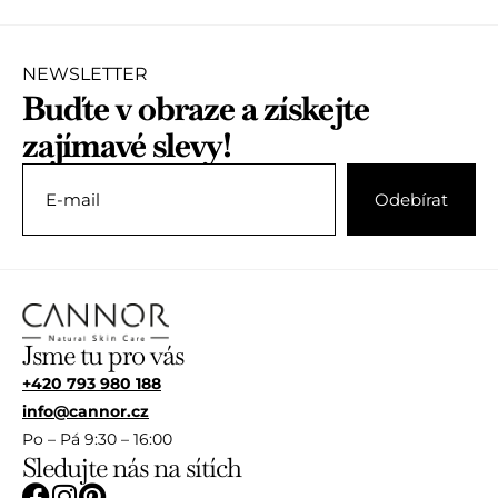
o
c
e
n
NEWSLETTER
í
Buďte v obraze a získejte
0
z
zajímavé slevy!
5
Jsme tu pro vás
+420 793 980 188
info@cannor.cz
Po – Pá 9:30 – 16:00
Sledujte nás na sítích