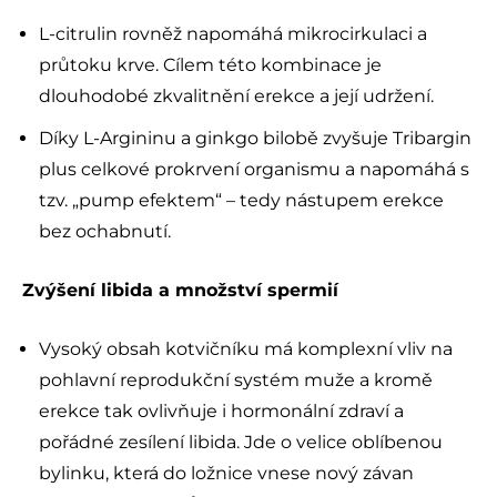
L-citrulin rovněž napomáhá mikrocirkulaci a
průtoku krve. Cílem této kombinace je
dlouhodobé zkvalitnění erekce a její udržení.
Díky L-Argininu a ginkgo bilobě zvyšuje Tribargin
plus celkové prokrvení organismu a napomáhá s
tzv. „pump efektem“ – tedy nástupem erekce
bez ochabnutí.
Zvýšení libida a množství spermií
Vysoký obsah kotvičníku má komplexní vliv na
pohlavní reprodukční systém muže a kromě
erekce tak ovlivňuje i hormonální zdraví a
pořádné zesílení libida. Jde o velice oblíbenou
bylinku, která do ložnice vnese nový závan