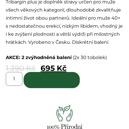
Tribargin plus je doplněk stravy určen pro muže
z
5
všech věkových kategorií, dlouhodobě zkvalitňuje
intimní život obou partnerů. Ideální pro muže 40+
s nedostatečnou erekcí, nízkým libidem, vhodný je
i ke zvýšení plodnosti a větší výdrži při milostných
hrátkách. Vyrobeno v Česku. Diskrétní balení.
AKCE: 2 zvýhodněná balení
(2x 30 tobolek)
1 390
Kč
695
Kč
Přidat do košíku
100% Přírodní