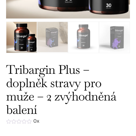
Tribargin Plus –
doplněk stravy pro
muže – 2 zvýhodněná
balení
0x
Hodnocení
0