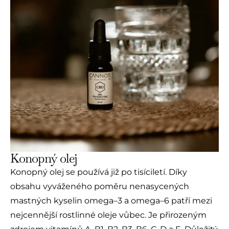
Konopný olej
Konopný olej se používá již po tisíciletí. Díky
obsahu vyváženého poměru nenasycených
mastných kyselin omega–3 a omega–6 patří mezi
nejcennější rostlinné oleje vůbec. Je přirozeným