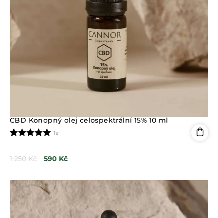
CBD Konopný olej celospektrální 15% 10 ml
1x
Hodnoceno
1
5.00
z 5 na
1 250
Kč
590
Kč
základě
hodnocení
zákazníka