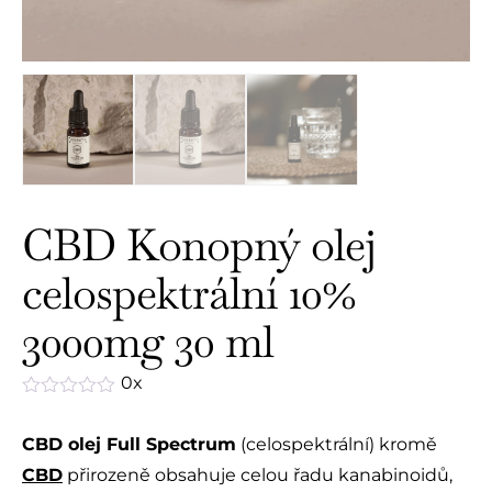
CBD Konopný olej
celospektrální 10%
3000mg 30 ml
0x
Hodnocení
0
CBD olej Full Spectrum
(celospektrální) kromě
z
5
CBD
přirozeně obsahuje celou řadu kanabinoidů,