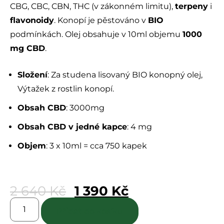
CBG, CBC, CBN, THC (v zákonném limitu),
terpeny
i
flavonoidy
. Konopí je pěstováno v
BIO
podmínkách. Olej obsahuje v 10ml objemu
1000
mg CBD
.
Složení
: Za studena lisovaný BIO konopný olej,
Výtažek z rostlin konopí.
Obsah CBD
: 3000mg
Obsah CBD v jedné kapce
: 4 mg
Objem
: 3 x 10ml = cca 750 kapek
2 640
Kč
1 390
Kč
Přidat do košíku