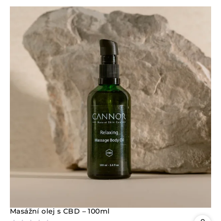
o
c
e
n
í
0
z
5
Masážní olej s CBD – 100ml