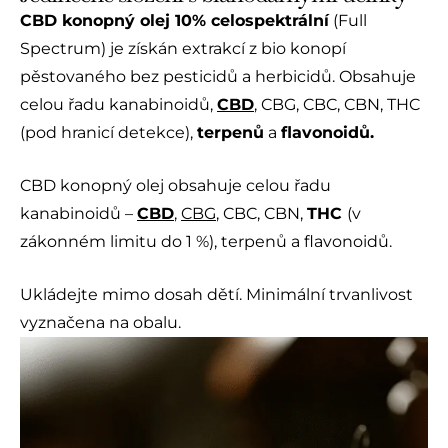
CBD konopný olej 10% celospektrální
(Full
Spectrum) je získán extrakcí z bio konopí
pěstovaného bez pesticidů a herbicidů. Obsahuje
celou řadu kanabinoidů,
CBD
, CBG, CBC, CBN, THC
(pod hranicí detekce),
terpenů
a
flavonoidů.
CBD konopný olej obsahuje celou řadu
kanabinoidů –
CBD
,
CBG
, CBC, CBN,
THC
(v
zákonném limitu do 1 %), terpenů a flavonoidů.
Ukládejte mimo dosah dětí. Minimální trvanlivost
vyznačena na obalu.