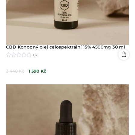
CBD Konopný olej celospektrální 15% 4500mg 30 ml
0x
H
o
3 440
Kč
1 590
Kč
d
n
o
c
e
n
í
0
z
5