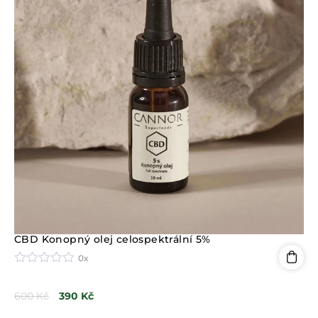
CBD Konopný olej celospektrální 5%
0x
H
o
600
Kč
390
Kč
d
n