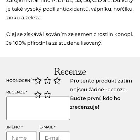
zdrojem vitamínů A, B1, B2, B3, B6, C, D a E. Důležitý
je také vysoký podíl antioxidantů, vápníku, hořčíku,
zinku a železa.
Olej se získává lisováním ze semen z rostlin konopí.
Je 100% přírodní a za studena lisovaný.
Recenze
Pro tento produkt zatím
HODNOCENÍ
*
nejsou žádné recenze.
RECENZE
*
Buďte první, kdo ho
zrecenzuje!
JMÉNO
*
E-MAIL
*