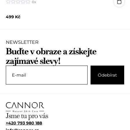
0x
H
o
499
Kč
d
n
o
c
e
n
NEWSLETTER
í
Buďte v obraze a získejte
0
z
zajímavé slevy!
5
Jsme tu pro vás
+420 793 980 188