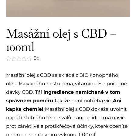
Masážní olej s CBD –
100ml
0x
Hodnocení
0
Masážní olej s CBD se skládá z BIO konopného
z
5
oleje lisovaného za studena, vitamínu E a pořádné
dávky CBD.
Tři ingredience namíchané v tom
správném poměru
tak, že není potřeba víc.
Ani
kapka chemie!
Masážní olej s CBD dokáže uvolnit
napětí ztuhlého těla i svalů, cannabidiol má navíc
protizánětlivé a protikřečové účinky, které oceníte
nejen po sportovním výkonu. (100ml)