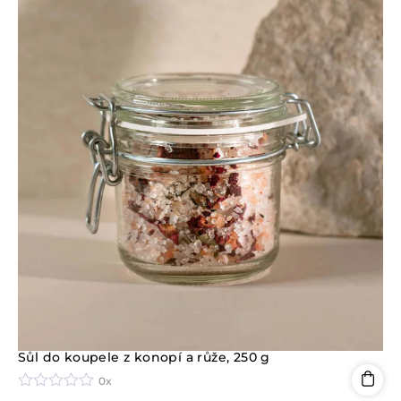
Sůl do koupele z konopí a růže, 250 g
0x
H