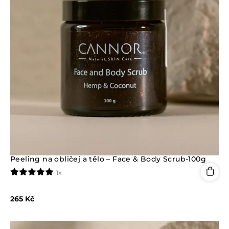
Peeling na obličej a tělo – Face & Body Scrub-100g
1x
Hodnoceno
1
5.00
z 5 na
265
Kč
základě
hodnocení
zákazníka