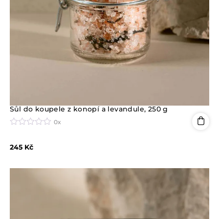
Sůl do koupele z konopí a levandule, 250 g
0x
H
o
245
Kč
d
n
o
c
e
n
í
0
z
5