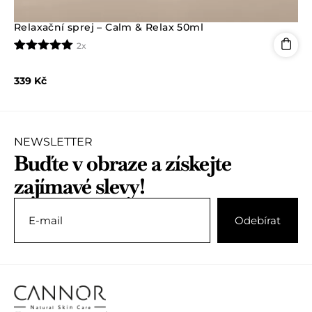
Relaxační sprej – Calm & Relax 50ml
2x
Hodnoceno
2
5.00
z 5 na
339
Kč
základě
hodnocení
zákazníků
NEWSLETTER
Buďte v obraze a získejte
zajímavé slevy!