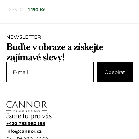
o
1 876
Kč
1 190
Kč
d
n
o
c
e
n
NEWSLETTER
í
Buďte v obraze a získejte
0
z
zajímavé slevy!
5
Jsme tu pro vás
+420 793 980 188
info@cannor.cz
Po – Pá 9:30 – 16:00