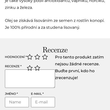
je také vysoký podíl antioxidantů, vápníku, hořčíku,
zinku a železa.
Olej se získává lisováním ze semen z rostlin konopí.
Je 100% přírodní a za studena lisovaný.
Recenze
Pro tento produkt zatím
HODNOCENÍ
*
nejsou žádné recenze.
RECENZE
*
Buďte první, kdo ho
zrecenzuje!
JMÉNO
*
E-MAIL
*