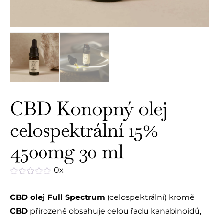
CBD Konopný olej
celospektrální 15%
4500mg 30 ml
0x
Hodnocení
0
CBD olej Full Spectrum
(celospektrální) kromě
z
5
CBD
přirozeně obsahuje celou řadu kanabinoidů,