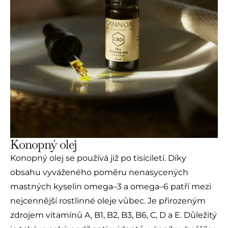
Konopný olej
Konopný olej se používá již po tisíciletí. Díky
obsahu vyváženého poměru nenasycených
mastných kyselin omega–3 a omega–6 patří mezi
nejcennější rostlinné oleje vůbec. Je přirozeným
zdrojem vitamínů A, B1, B2, B3, B6, C, D a E. Důležitý