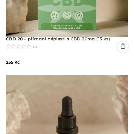
CBD 20 – přírodní náplasti s CBD 20mg (15 ks)
0x
H
o
255
Kč
d
n
o
c
e
n
í
0
z
5