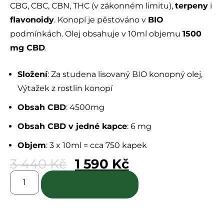
CBG, CBC, CBN, THC (v zákonném limitu),
terpeny
i
flavonoidy
. Konopí je pěstováno v
BIO
podmínkách. Olej obsahuje v 10ml objemu
1500
mg CBD
.
Složení
: Za studena lisovaný BIO konopný olej,
Výtažek z rostlin konopí
Obsah CBD
: 4500mg
Obsah CBD v jedné kapce
: 6 mg
Objem
: 3 x 10ml = cca 750 kapek
3 440
Kč
1 590
Kč
Přidat do košíku