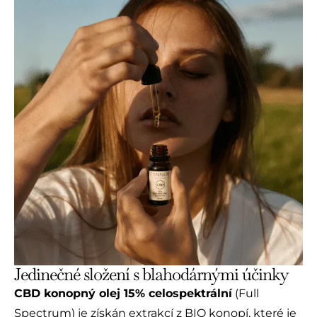
Jedinečné složení s blahodárnými účinky
CBD konopný olej 15% celospektrální
(Full
Spectrum) je získán extrakcí z BIO konopí, které je