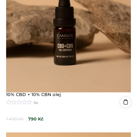
10% CBD + 10% CBN olej
0x
H
o
1 490
Kč
790
Kč
d
n
o
c