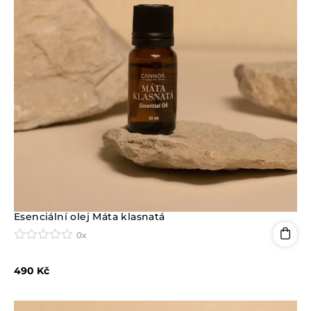
Esenciální olej Máta klasnatá
0x
H
o
490
Kč
d
n
o
c