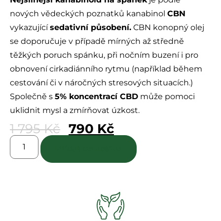
z
5
nových vědeckých poznatků kanabinol
CBN
vykazující
sedativní působení.
CBN konopný olej
se doporučuje v případě mírných až středně
těžkých poruch spánku, při nočním buzení i pro
obnovení cirkadiánního rytmu (například během
cestování či v náročných stresových situacích.)
Společně s
5% koncentrací CBD
může pomoci
uklidnit mysl a zmírňovat úzkost.
1 795
Kč
790
Kč
Přidat do košíku