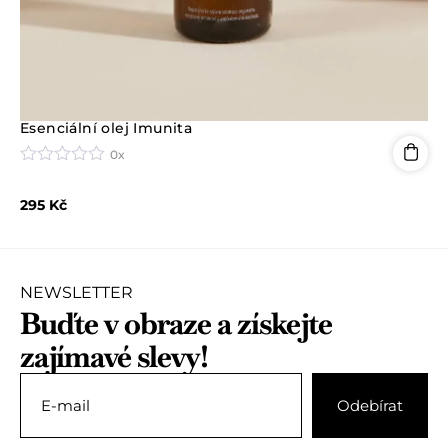
Esenciální olej Imunita
0x
H
o
295
Kč
d
n
o
c
e
n
NEWSLETTER
í
Buďte v obraze a získejte
0
z
zajímavé slevy!
5