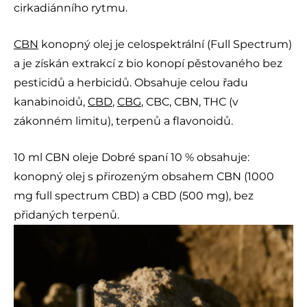
cirkadiánního rytmu.
CBN
konopný olej je celospektrální (Full Spectrum)
a je získán extrakcí z bio konopí pěstovaného bez
pesticidů a herbicidů. Obsahuje celou řadu
kanabinoidů,
CBD
,
CBG
, CBC, CBN, THC (v
zákonném limitu), terpenů a flavonoidů.
10 ml CBN oleje Dobré spaní 10 % obsahuje:
konopný olej s přirozeným obsahem CBN (1000
mg full spectrum CBD) a CBD (500 mg), bez
přidaných terpenů.