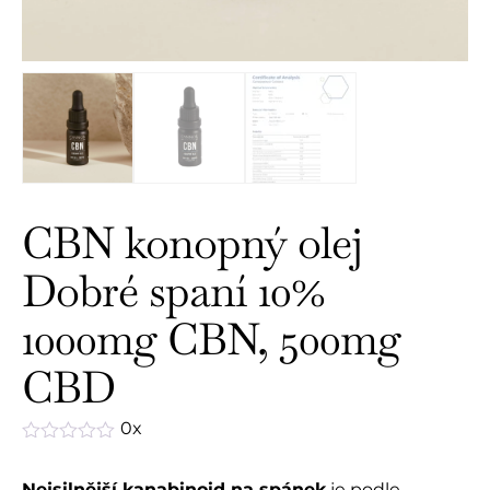
CBN konopný olej
Dobré spaní 10%
1000mg CBN, 500mg
CBD
0x
Hodnocení
0
Nejsilnější kanabinoid na spánek
je podle