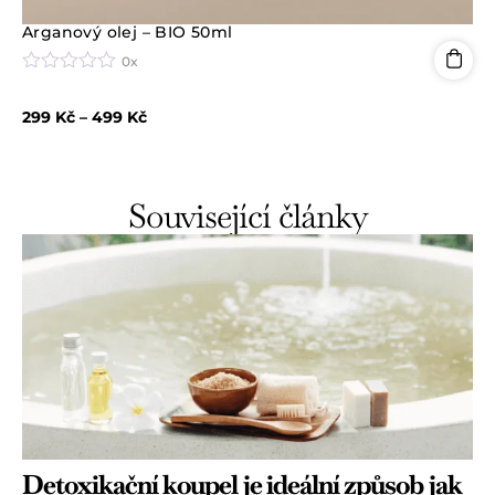
Arganový olej – BIO 50ml
0x
H
o
299
Kč
–
499
Kč
d
n
o
c
e
Související články
n
í
0
z
5
Detoxikační koupel je ideální způsob jak