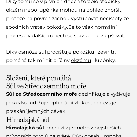
Díky tomu se v prvních dnech terapie atopický
ekzém nebo lupénka mohou na pohled zhoršit,
protože na povrch začnou vystupovat nečistoty ze
spodních vrstev pokožky. Je to však normální
proces a v dalších dnech se stav začne zlepšovat.
Díky osmóze sůl pročišťuje pokožku i zevnitř,
pomáhá tak mírnit příčiny
ekzémů
i lupénky.
Složení, které pomáhá
Sůl ze Středozemního moře
Sůl ze Středozemního moře
dezinfikuje a vyživuje
pokožku, udržuje optimální vlhkost, omezuje
praskání jemných cévek.
Himalájská sůl
Himalájská sůl
pochází z jednoho z nejstarších
přírodních zdrojů na světě. Díky obsahu mnoha