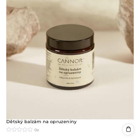
Dětský balzám na opruzeniny
0x
H