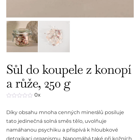
Sůl do koupele z konopí
a růže, 250 g
0x
Hodnocení
0
Díky obsahu mnoha cenných minerálů posiluje
z
5
tato jedinečná solná směs tělo, uvolňuje
namáhanou psychiku a přispívá k hloubkové
detoxikaci organismu.
Napomáhá také při kožních