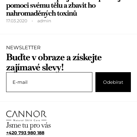
pomoci svému tělu a zbavit ho
nahromaděných toxinů
17.03.2020
admin
NEWSLETTER
Buďte v obraze a získejte
zajímavé slevy!
Jsme tu pro vás
+420 793 980 188