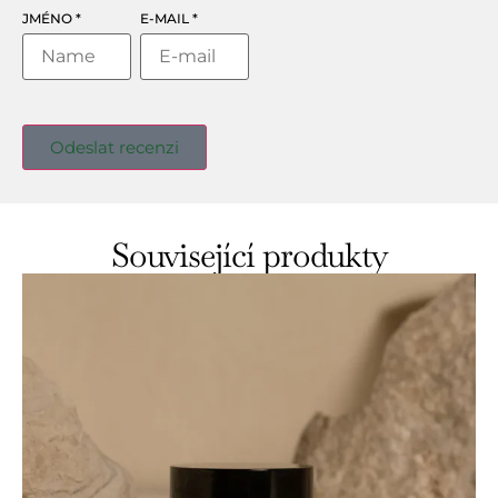
JMÉNO
*
E-MAIL
*
Související produkty