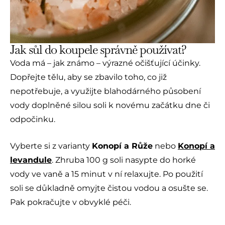
Jak sůl do koupele správně používat?
Voda má – jak známo – výrazné očišťující účinky.
Dopřejte tělu, aby se zbavilo toho, co již
nepotřebuje, a využijte blahodárného působení
vody doplněné silou soli k novému začátku dne či
odpočinku.
Vyberte si z varianty
Konopí a Růže
nebo
Konopí a
levandule
. Zhruba 100 g soli nasypte do horké
vody ve vaně a 15 minut v ní relaxujte. Po použití
soli se důkladně omyjte čistou vodou a osušte se.
Pak pokračujte v obvyklé péči.