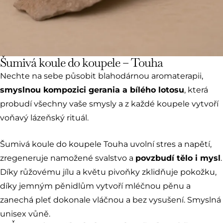
Šumivá koule do koupele – Touha
Nechte na sebe působit blahodárnou aromaterapii,
smyslnou kompozici gerania a bílého lotosu
, která
probudí všechny vaše smysly a z každé koupele vytvoří
voňavý lázeňský rituál.
Šumivá koule do koupele Touha uvolní stres a napětí,
zregeneruje namožené svalstvo a
povzbudí tělo i mysl
.
Díky růžovému jílu a květu pivoňky zklidňuje pokožku,
díky jemným pěnidlům vytvoří mléčnou pěnu a
zanechá pleť dokonale vláčnou a bez vysušení. Smyslná
unisex vůně.