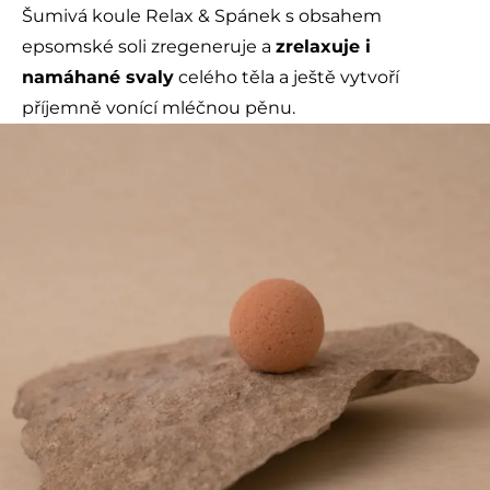
Šumivá koule Relax & Spánek s obsahem
epsomské soli zregeneruje a
zrelaxuje i
namáhané svaly
celého těla a ještě vytvoří
příjemně vonící mléčnou pěnu.