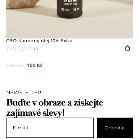
CBD Konopný olej 10% Extra
0x
H
o
1 195
Kč
790
Kč
d
n
o
c
e
n
NEWSLETTER
í
Buďte v obraze a získejte
0
z
zajímavé slevy!
5