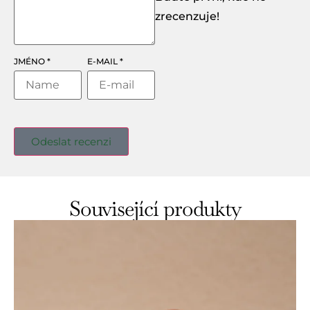
zrecenzuje!
JMÉNO
*
E-MAIL
*
Související produkty