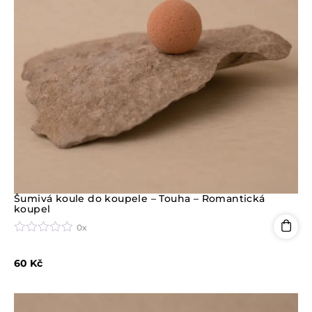
Šumivá koule do koupele – Touha – Romantická
koupel
0x
H
o
60
Kč
d
n
o
c
e