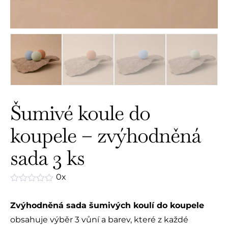
Šumivé koule do
koupele – zvýhodněná
sada 3 ks
0x
Hodnocení
0
Zvýhodněná sada šumivých koulí do koupele
z
5
obsahuje výběr 3 vůní a barev, které z každé