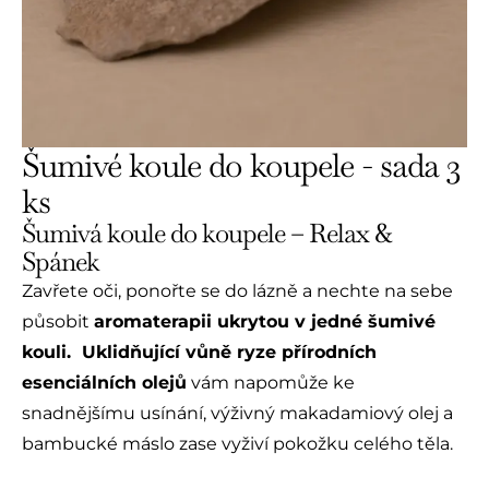
Šumivé koule do koupele - sada 3
ks
Šumivá koule do koupele – Relax &
Spánek
Zavřete oči, ponořte se do lázně a nechte na sebe
působit
aromaterapii ukrytou v jedné šumivé
kouli. Uklidňující vůně ryze přírodních
esenciálních olejů
vám napomůže ke
snadnějšímu usínání, výživný makadamiový olej a
bambucké máslo zase vyživí pokožku celého těla.