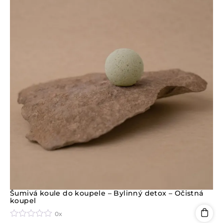
n
í
0
z
5
Šumivá koule do koupele – Bylinný detox – Očistná
koupel
0x