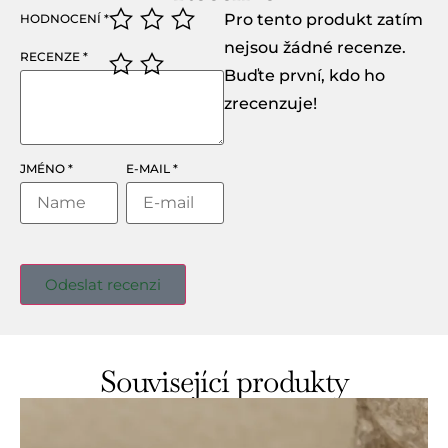
Pro tento produkt zatím
HODNOCENÍ
*
nejsou žádné recenze.
RECENZE
*
Buďte první, kdo ho
zrecenzuje!
JMÉNO
*
E-MAIL
*
Související produkty