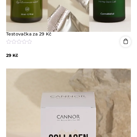
Testovačka za 29 Kč
H
o
29
Kč
d
n
o
c
e
n
í
0
z
5