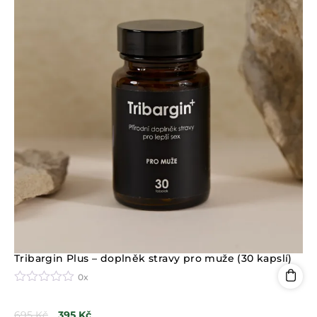
Tribargin Plus – doplněk stravy pro muže (30 kapslí)
0x
H
o
695
Kč
395
Kč
d