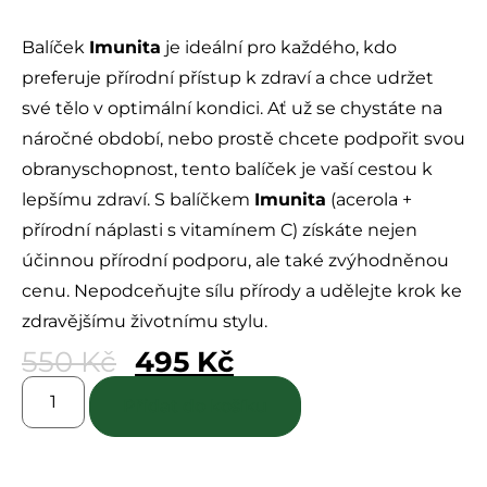
Hodnocení
0
Balíček
Imunita
je ideální pro každého, kdo
z
5
preferuje přírodní přístup k zdraví a chce udržet
své tělo v optimální kondici. Ať už se chystáte na
náročné období, nebo prostě chcete podpořit svou
obranyschopnost, tento balíček je vaší cestou k
lepšímu zdraví. S balíčkem
Imunita
(acerola +
přírodní náplasti s vitamínem C) získáte nejen
účinnou přírodní podporu, ale také zvýhodněnou
cenu. Nepodceňujte sílu přírody a udělejte krok ke
zdravějšímu životnímu stylu.
550
Kč
495
Kč
Přidat do košíku