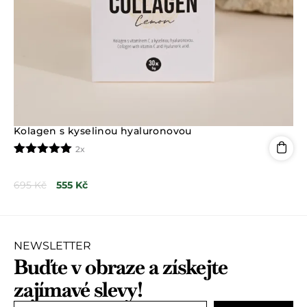
Kolagen s kyselinou hyaluronovou
2x
Hodnoceno
2
5.00
z 5 na
695
Kč
555
Kč
základě
hodnocení
zákazníků
NEWSLETTER
Buďte v obraze a získejte
zajímavé slevy!