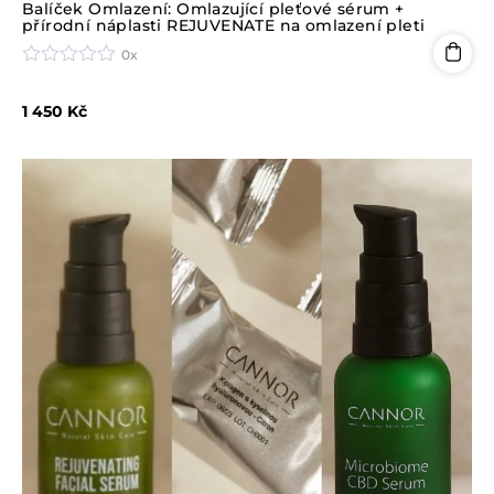
Balíček Omlazení: Omlazující pleťové sérum +
přírodní náplasti REJUVENATE na omlazení pleti
0x
H
o
1 450
Kč
d
n
o
c
e
n
í
0
z
5