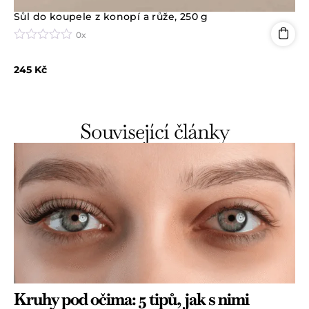
Sůl do koupele z konopí a růže, 250 g
0x
H
o
245
Kč
d
n
o
c
e
Související články
n
í
0
z
5
Kruhy pod očima: 5 tipů, jak s nimi