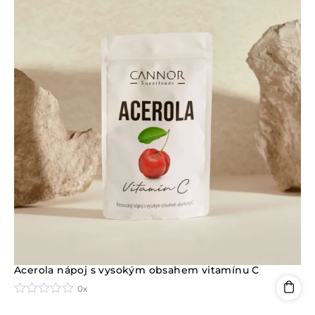
n
í
0
z
5
Acerola nápoj s vysokým obsahem vitamínu C
0x
H
o