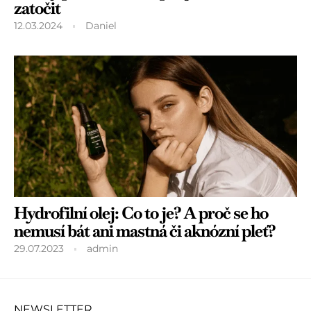
zatočit
12.03.2024
Daniel
Hydrofilní olej: Co to je? A proč se ho
nemusí bát ani mastná či aknózní pleť?
29.07.2023
admin
NEWSLETTER