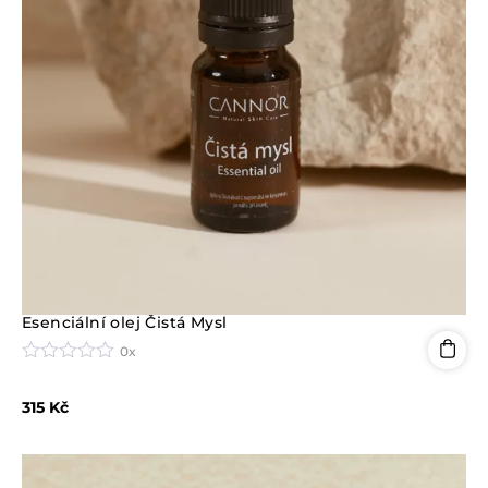
Esenciální olej Čistá Mysl
0x
H
o
315
Kč
d
n
o
c
e