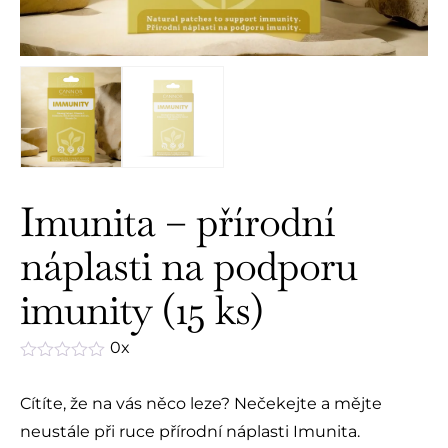
Imunita – přírodní
náplasti na podporu
imunity (15 ks)
0x
Hodnocení
0
Cítíte, že na vás něco leze? Nečekejte a mějte
z
5
neustále při ruce přírodní náplasti Imunita.