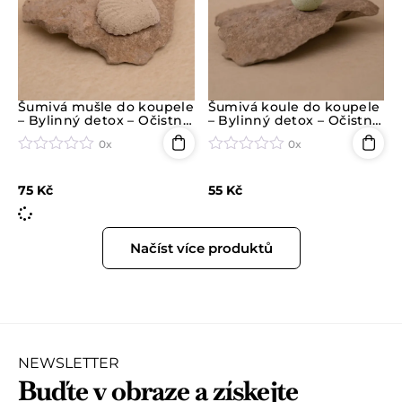
z
z
5
5
Šumivá mušle do koupele
Šumivá koule do koupele
– Bylinný detox – Očistná
– Bylinný detox – Očistná
koupel
koupel
0x
0x
H
H
o
o
75
Kč
55
Kč
d
d
n
n
o
o
c
c
Načíst více produktů
e
e
n
n
í
í
0
0
z
z
5
5
NEWSLETTER
Buďte v obraze a získejte