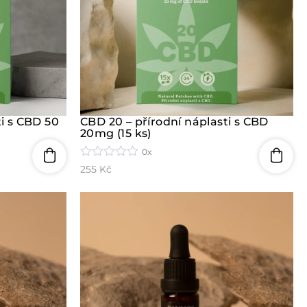
ti s CBD 50
CBD 20 – přírodní náplasti s CBD
20mg (15 ks)
0x
H
255
Kč
o
d
n
o
c
e
n
í
0
z
5