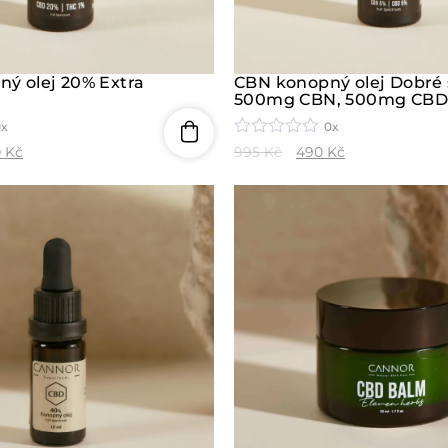
ý olej 20% Extra
CBN konopný olej Dobré 
500mg CBN, 500mg CBD
0x
0x
H
0
Kč
995
Kč
490
Kč
o
d
n
o
c
e
n
í
0
z
5