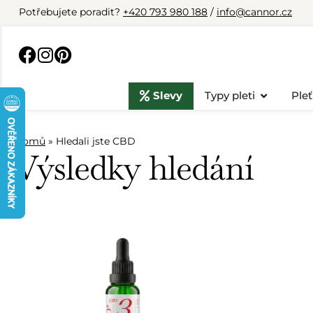
Potřebujete poradit?
+420 793 980 188
/
info@cannor.cz
Slevy
Typy pleti
Pleť
Domů
»
Hledali jste CBD
Výsledky hledání