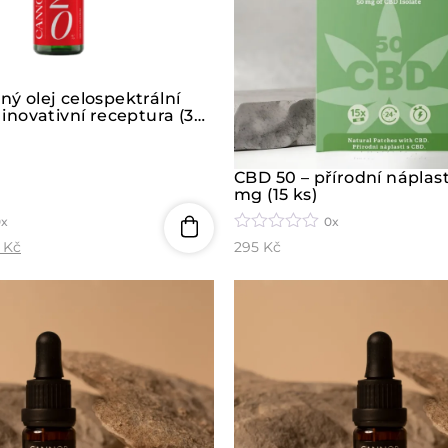
ý olej celospektrální
inovativní receptura (30
CBD 50 – přírodní náplas
mg (15 ks)
0x
0x
H
5
Kč
295
Kč
o
d
n
o
c
e
n
í
0
z
5