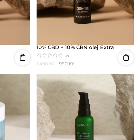
10% CBD + 10% CBN olej Extra
0x
H
1 490
Kč
990
Kč
o
d
n
o
c
e
n
í
0
z
5