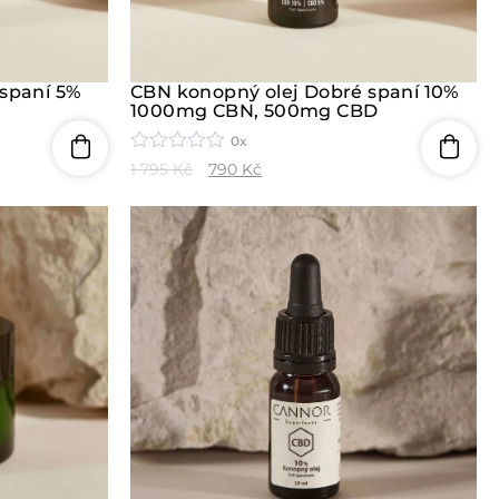
spaní 5%
CBN konopný olej Dobré spaní 10%
1000mg CBN, 500mg CBD
0x
H
1 795
Kč
790
Kč
o
d
n
o
c
e
n
í
0
z
5