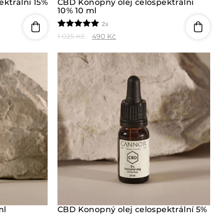
ktrální 15%
CBD Konopný olej celospektrální
10% 10 ml
2x
Hodnoceno
2
1 025
Kč
490
Kč
5.00
z 5 na
základě
hodnocení
zákazníků
ml
CBD Konopný olej celospektrální 5%